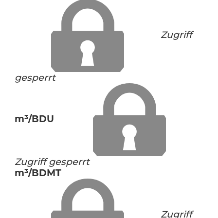
Zugriff
gesperrt
m³/BDU
Zugriff gesperrt
m³/BDMT
Zugriff