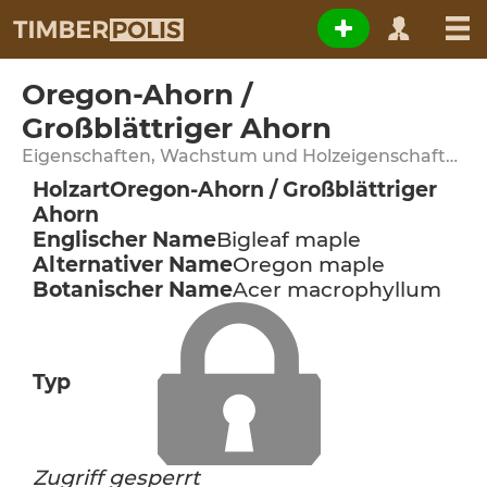
Oregon-Ahorn /
Großblättriger Ahorn
Eigenschaften, Wachstum und Holzeigenschaften
Holzart
Oregon-Ahorn / Großblättriger
Ahorn
Englischer Name
Bigleaf maple
Alternativer Name
Oregon maple
Botanischer Name
Acer macrophyllum
Typ
Zugriff gesperrt