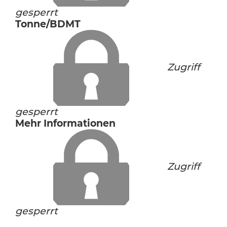
gesperrt
Tonne/BDMT
Zugriff
gesperrt
Mehr Informationen
Zugriff
gesperrt