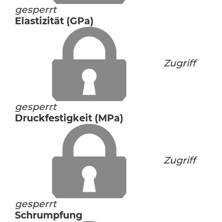
gesperrt
Elastizität (GPa)
Zugriff
gesperrt
Druckfestigkeit (MPa)
Zugriff
gesperrt
Schrumpfung