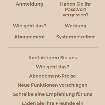
Anmeldung
Haben Sie Ihr
Passwort
vergessen?
Wie geht das?
Werbung
Abonnement
Systembetreiber
Kontaktieren Sie uns
Wie geht das?
Abonnement-Preise
Neue Funktionen vorschlagen
Schreibe eine Empfehlung für uns
Laden Sie Ihre Freunde ein