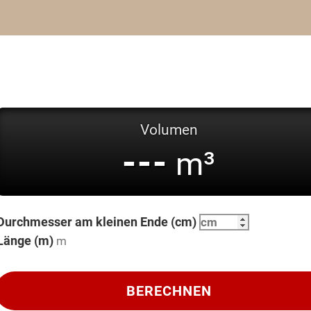
Volumen
---
m³
Durchmesser am kleinen Ende (cm)
Länge (m)
BERECHNEN