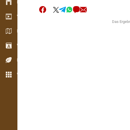
Bestandsmanagement
Video Showroom
Das Ergebn
Kataloge / Broschüren
Wörterbuch
Holzarten
Weitere Funktionen