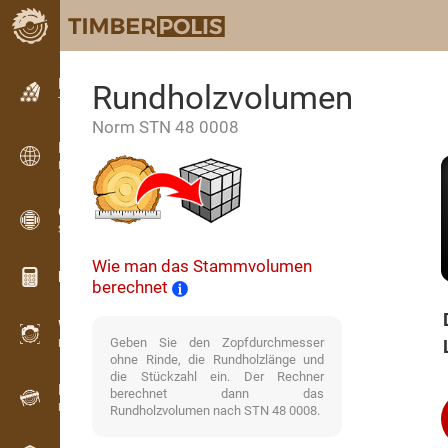
Kleinanzeigen
Rundholzvolumen
Textanzeigen
Norm STN 48 0008
Kleinanzeigen
Internationale Anzeigen
OPTI-TIMB
Schnittbilder
Wie man das Stammvolumen
Holz-Rechner
berechnet
WoodProfi
Geben Sie den Zopfdurchmesser
Holzvolumen mit KI
ohne Rinde, die Rundholzlänge und
die Stückzahl ein. Der Rechner
Registriergerät
berechnet dann das
Holzbestandsaufnahme im Gelände
Rundholzvolumen nach STN 48 0008.