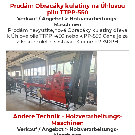
Prodám Obracáky kulatiny na Úhlovou
pilu TTPP-550
Verkauf / Angebot > Holzverarbeitungs-
Maschinen
Prodám nevyužité,nové Obracáky kulatiny dřeva
k Úhlové pile TTPP -450 nebo k PP-550 Cena je za
2 ks kompletní sestava . K ceně + 21%DPH
Andere Technik - Holzverarbeitungs-
Maschinen
Verkauf / Angebot > Holzverarbeitungs-