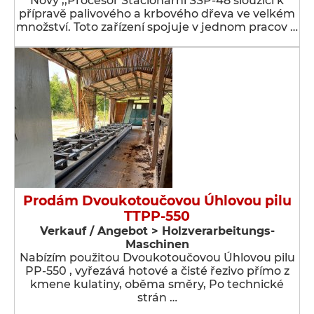
Nový ,,Procesor Stacionární SSP-48 sloužící k
přípravě palivového a krbového dřeva ve velkém
množství. Toto zařízení spojuje v jednom pracov …
Prodám Dvoukotoučovou Úhlovou pilu
TTPP-550
Verkauf / Angebot > Holzverarbeitungs-
Maschinen
Nabízím použitou Dvoukotoučovou Úhlovou pilu
PP-550 , vyřezává hotové a čisté řezivo přímo z
kmene kulatiny, oběma směry, Po technické
strán …