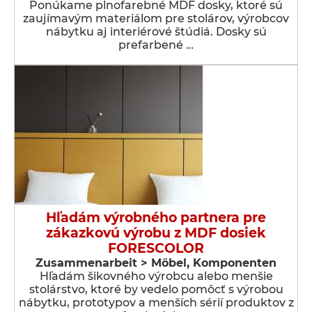
Ponúkame plnofarebné MDF dosky, ktoré sú
zaujímavým materiálom pre stolárov, výrobcov
nábytku aj interiérové štúdiá. Dosky sú
prefarbené …
Hľadám výrobného partnera pre
zákazkovú výrobu z MDF dosiek
FORESCOLOR
Zusammenarbeit > Möbel, Komponenten
Hľadám šikovného výrobcu alebo menšie
stolárstvo, ktoré by vedelo pomôcť s výrobou
nábytku, prototypov a menších sérií produktov z