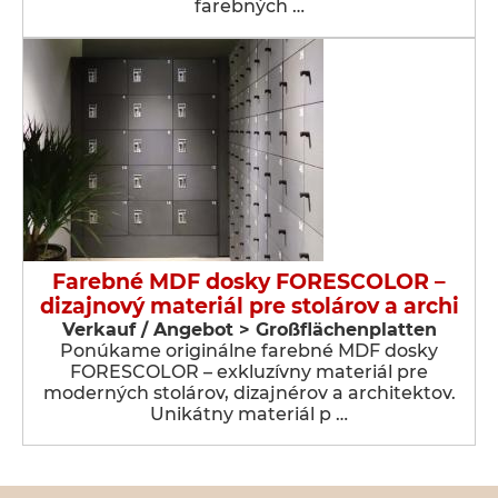
farebných …
Farebné MDF dosky FORESCOLOR –
dizajnový materiál pre stolárov a archi
Verkauf / Angebot > Großflächenplatten
Ponúkame originálne farebné MDF dosky
FORESCOLOR – exkluzívny materiál pre
moderných stolárov, dizajnérov a architektov.
Unikátny materiál p …