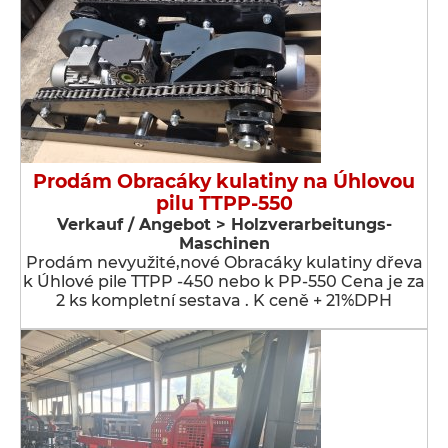
Prodám Obracáky kulatiny na Úhlovou
pilu TTPP-550
Verkauf / Angebot > Holzverarbeitungs-
Maschinen
Prodám nevyužité,nové Obracáky kulatiny dřeva
k Úhlové pile TTPP -450 nebo k PP-550 Cena je za
2 ks kompletní sestava . K ceně + 21%DPH