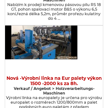
Maschinen
Nabízím k prodeji kmenovou pásovou pilu RS 18
GT, pohon spalovací motor B&S o výkonu 6,5
koní,řezná délka 5,2m, průměr prořezu kulatiny
do 4 …
Nová -Výrobní linka na Eur palety výkon
1500 -2000 ks za 8h.
Verkauf / Angebot > Holzverarbeitungs-
Maschinen
Výrobní linka na europalety je určena pro výrobu
europalet o rozměrech 1200/800mm a palet
podobných euro paletám z předem