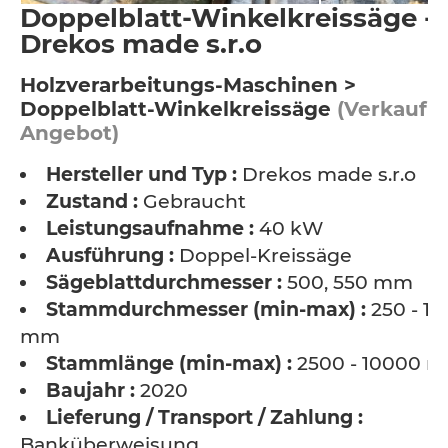
Doppelblatt-Winkelkreissäge -
Drekos made s.r.o
Holzverarbeitungs-Maschinen >
Doppelblatt-Winkelkreissäge
(Verkauf /
Angebot)
Hersteller und Typ :
Drekos made s.r.o
Zustand :
Gebraucht
Leistungsaufnahme :
40 kW
Ausführung :
Doppel-Kreissäge
Sägeblattdurchmesser :
500, 550 mm
Stammdurchmesser (min-max) :
250 - 1
mm
Stammlänge (min-max) :
2500 - 10000 
Baujahr :
2020
Lieferung / Transport / Zahlung :
Banküberweisung