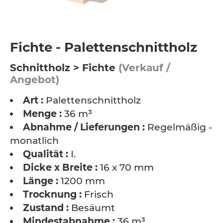
Fichte - Palettenschnittholz
Schnittholz > Fichte
(Verkauf /
Angebot)
Art :
Palettenschnittholz
Menge :
36 m³
Abnahme / Lieferungen :
Regelmäßig -
monatlich
Qualität :
I.
Dicke x Breite :
16 x 70 mm
Länge :
1200 mm
Trocknung :
Frisch
Zustand :
Besäumt
Mindestabnahme :
36 m³