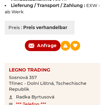
Lieferung / Transport / Zahlung :
EXW -
ab Werk
Preis :
Preis verhandelbar
Anfrage
LEGNO TRADING
Sosnová 357
Třinec - Dolní Lištná, Tschechische
Republik
Radka Byrtusová
*** Telefon ***