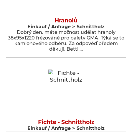
Hranolů
Einkauf / Anfrage > Schnittholz
Dobrý den. máte možnost udělat hranoly
38x95x1220 frézováné pro palety GMA. Týká se to
kamionového odběru. Za odpověď předem
děkuji. Betti …
Fichte - Schnittholz
Einkauf / Anfrage > Schnittholz