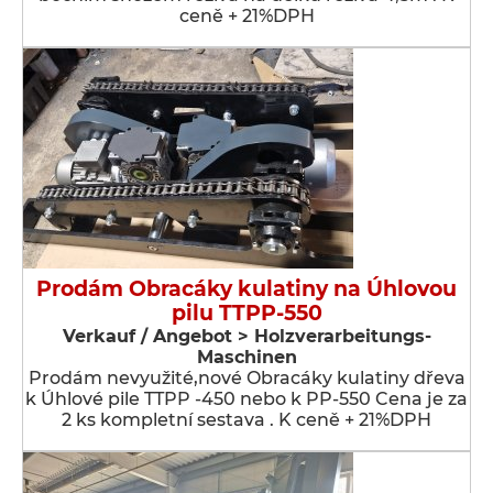
ceně + 21%DPH
Prodám Obracáky kulatiny na Úhlovou
pilu TTPP-550
Verkauf / Angebot > Holzverarbeitungs-
Maschinen
Prodám nevyužité,nové Obracáky kulatiny dřeva
k Úhlové pile TTPP -450 nebo k PP-550 Cena je za
2 ks kompletní sestava . K ceně + 21%DPH