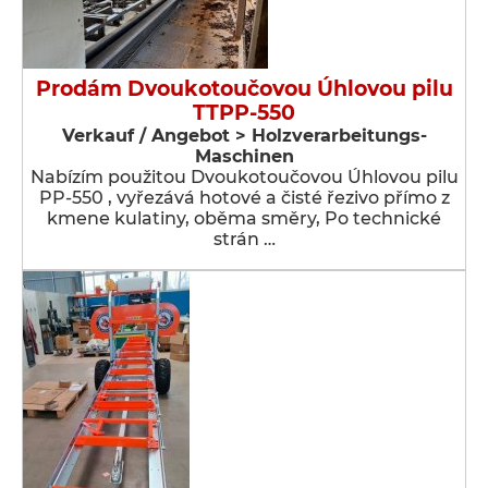
Prodám Dvoukotoučovou Úhlovou pilu
TTPP-550
Verkauf / Angebot > Holzverarbeitungs-
Maschinen
Nabízím použitou Dvoukotoučovou Úhlovou pilu
PP-550 , vyřezává hotové a čisté řezivo přímo z
kmene kulatiny, oběma směry, Po technické
strán …