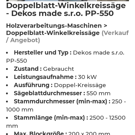
Doppelblatt-Winkelkreissäge
- Dekos made s.r.o. PP-550
Holzverarbeitungs-Maschinen >
Doppelblatt-Winkelkreissäge
(Verkauf
/ Angebot)
Hersteller und Typ :
Dekos made s.r.o.
PP-550
Zustand :
Gebraucht
Leistungsaufnahme :
30 kW
Ausführung :
Doppel-Kreissäge
Sägeblattdurchmesser :
550 mm
Stammdurchmesser (min-max) :
250 -
1000 mm
Stammlänge (min-max) :
2500 - 12500
mm
Max. Blockgröße :
200 x 200 mm