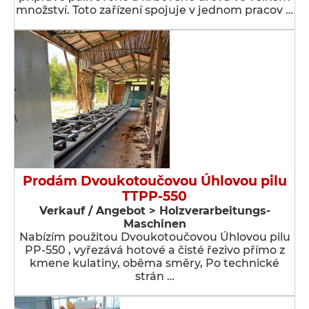
množství. Toto zařízení spojuje v jednom pracov …
Prodám Dvoukotoučovou Úhlovou pilu
TTPP-550
Verkauf / Angebot > Holzverarbeitungs-
Maschinen
Nabízím použitou Dvoukotoučovou Úhlovou pilu
PP-550 , vyřezává hotové a čisté řezivo přímo z
kmene kulatiny, oběma směry, Po technické
strán …