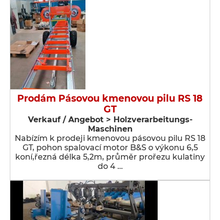
Prodám Pásovou kmenovou pilu RS 18
GT
Verkauf / Angebot > Holzverarbeitungs-
Maschinen
Nabízím k prodeji kmenovou pásovou pilu RS 18
GT, pohon spalovací motor B&S o výkonu 6,5
koní,řezná délka 5,2m, průměr prořezu kulatiny
do 4 …