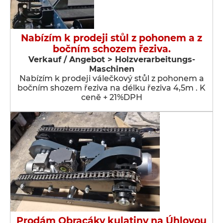
Nabízím k prodeji stůl z pohonem a z
bočním schozem řeziva.
Verkauf / Angebot > Holzverarbeitungs-
Maschinen
Nabízím k prodeji válečkový stůl z pohonem a
bočním shozem řeziva na délku řeziva 4,5m . K
ceně + 21%DPH
Prodám Obracáky kulatiny na Úhlovou