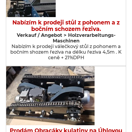
Nabízím k prodeji stůl z pohonem a z
bočním schozem řeziva.
Verkauf / Angebot > Holzverarbeitungs-
Maschinen
Nabízím k prodeji válečkový stůl z pohonem a
bočním shozem řeziva na délku řeziva 4,5m . K
ceně + 21%DPH
Prodám Obracáky kulatiny na Úhlovou