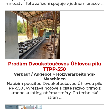
množství. Toto zařízení spojuje v jednom pracov …
Prodám Dvoukotoučovou Úhlovou pilu
TTPP-550
Verkauf / Angebot > Holzverarbeitungs-
Maschinen
Nabízím použitou Dvoukotoučovou Úhlovou pilu
PP-550 , vyřezává hotové a čisté řezivo přímo z
kmene kulatiny, oběma směry, Po technické
strán …