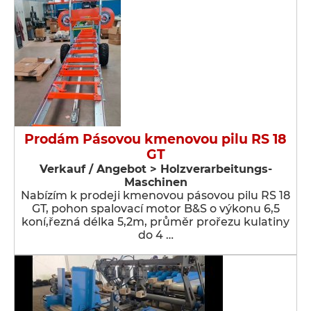
Prodám Pásovou kmenovou pilu RS 18
GT
Verkauf / Angebot > Holzverarbeitungs-
Maschinen
Nabízím k prodeji kmenovou pásovou pilu RS 18
GT, pohon spalovací motor B&S o výkonu 6,5
koní,řezná délka 5,2m, průměr prořezu kulatiny
do 4 …