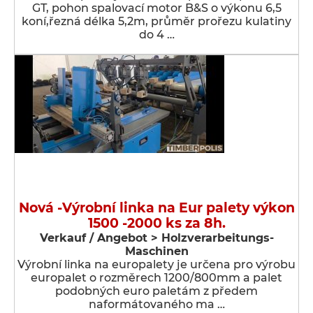
GT, pohon spalovací motor B&S o výkonu 6,5
koní,řezná délka 5,2m, průměr prořezu kulatiny
do 4 …
Nová -Výrobní linka na Eur palety výkon
1500 -2000 ks za 8h.
Verkauf / Angebot > Holzverarbeitungs-
Maschinen
Výrobní linka na europalety je určena pro výrobu
europalet o rozměrech 1200/800mm a palet
podobných euro paletám z předem
naformátovaného ma …