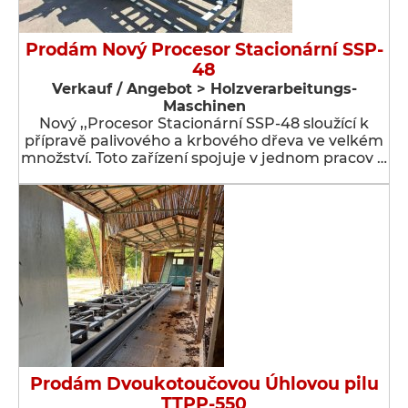
Prodám Nový Procesor Stacionární SSP-
48
Verkauf / Angebot > Holzverarbeitungs-
Maschinen
Nový ,,Procesor Stacionární SSP-48 sloužící k
přípravě palivového a krbového dřeva ve velkém
množství. Toto zařízení spojuje v jednom pracov …
Prodám Dvoukotoučovou Úhlovou pilu
TTPP-550