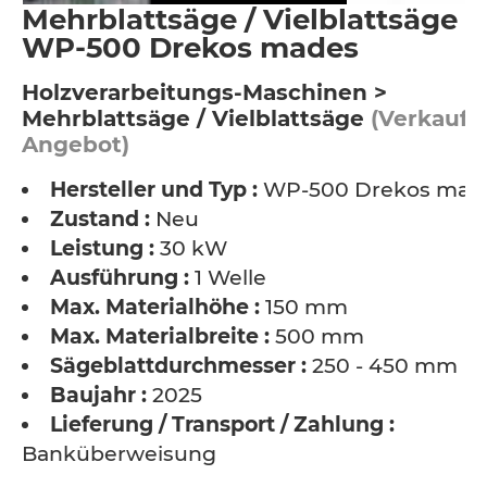
Mehrblattsäge / Vielblattsäge -
WP-500 Drekos mades
Holzverarbeitungs-Maschinen >
Mehrblattsäge / Vielblattsäge
(Verkauf /
Angebot)
Hersteller und Typ :
WP-500 Drekos mad
Zustand :
Neu
Leistung :
30 kW
Ausführung :
1 Welle
Max. Materialhöhe :
150 mm
Max. Materialbreite :
500 mm
Sägeblattdurchmesser :
250 - 450 mm
Baujahr :
2025
Lieferung / Transport / Zahlung :
Banküberweisung