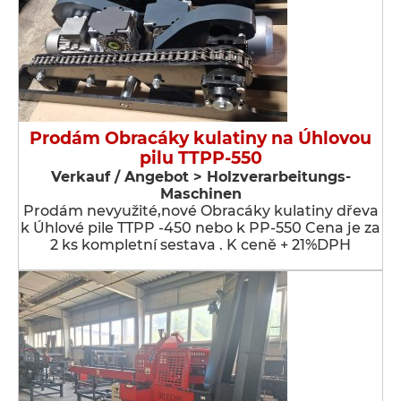
Prodám Obracáky kulatiny na Úhlovou
pilu TTPP-550
Verkauf / Angebot > Holzverarbeitungs-
Maschinen
Prodám nevyužité,nové Obracáky kulatiny dřeva
k Úhlové pile TTPP -450 nebo k PP-550 Cena je za
2 ks kompletní sestava . K ceně + 21%DPH