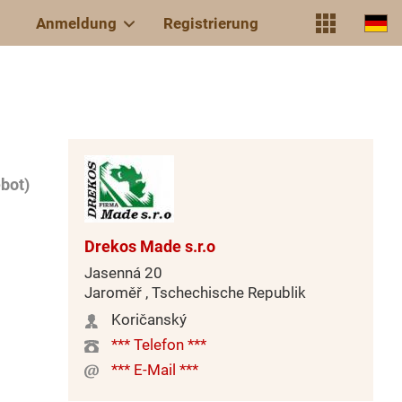
Anmeldung
Registrierung
bot)
Drekos Made s.r.o
Jasenná 20
Jaroměř , Tschechische Republik
Koričanský
*** Telefon ***
*** E-Mail ***