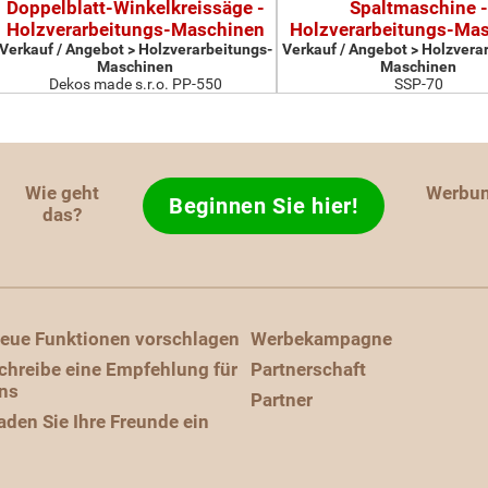
Doppelblatt-Winkelkreissäge -
Spaltmaschine -
Holzverarbeitungs-Maschinen
Holzverarbeitungs-Ma
Verkauf / Angebot > Holzverarbeitungs-
Verkauf / Angebot > Holzvera
Maschinen
Maschinen
Dekos made s.r.o. PP-550
SSP-70
Wie geht
Werbu
Beginnen Sie hier!
das?
eue Funktionen vorschlagen
Werbekampagne
chreibe eine Empfehlung für
Partnerschaft
ns
Partner
aden Sie Ihre Freunde ein