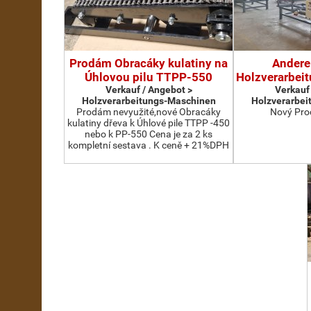
Prodám Obracáky kulatiny na
Andere
Úhlovou pilu TTPP-550
Holzverarbei
Verkauf / Angebot >
Verkauf
Holzverarbeitungs-Maschinen
Holzverarbei
Prodám nevyužité,nové Obracáky
Nový Pro
kulatiny dřeva k Úhlové pile TTPP -450
nebo k PP-550 Cena je za 2 ks
kompletní sestava . K ceně + 21%DPH