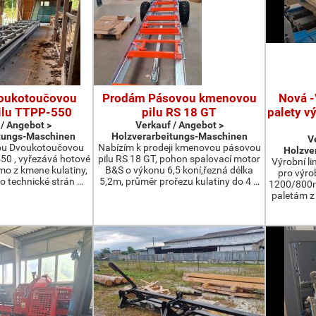
oukotoučovou
Prodám Pásovou kmenovou
Nová -
ilu TTPP-550
pilu RS 18 GT
palety v
 / Angebot >
Verkauf / Angebot >
tungs-Maschinen
Holzverarbeitungs-Maschinen
V
ou Dvoukotoučovou
Nabízím k prodeji kmenovou pásovou
Holzve
550 , vyřezává hotové
pilu RS 18 GT, pohon spalovací motor
Výrobní li
ímo z kmene kulatiny,
B&S o výkonu 6,5 koní,řezná délka
pro výro
o technické strán …
5,2m, průměr prořezu kulatiny do 4 …
1200/800m
paletám 