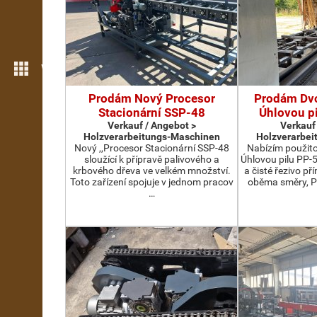
Weitere Funktionen
Prodám Nový Procesor
Prodám Dv
Stacionární SSP-48
Úhlovou p
Verkauf / Angebot >
Verkauf
Holzverarbeitungs-Maschinen
Holzverarbei
Nový ,,Procesor Stacionární SSP-48
Nabízím použit
sloužící k přípravě palivového a
Úhlovou pilu PP-
krbového dřeva ve velkém množství.
a čisté řezivo př
Toto zařízení spojuje v jednom pracov
oběma směry, P
…