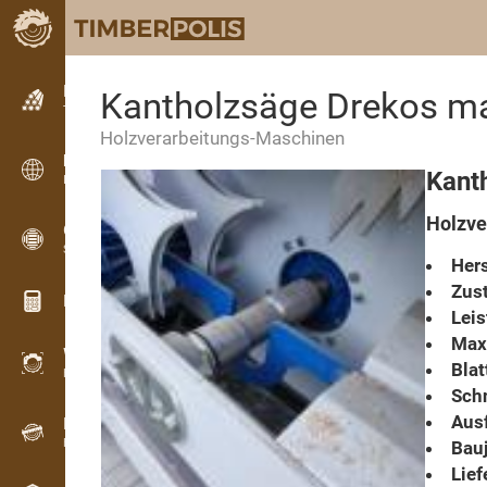
Kleinanzeigen
Kantholzsäge Drekos m
Textanzeigen
Holzverarbeitungs-Maschinen
Kleinanzeigen
Kant
Internationale Anzeigen
Holzve
OPTI-TIMB
Schnittbilder
Hers
Zust
Holz-Rechner
Lei
Max
WoodProfi
Blat
Holzvolumen mit KI
Schn
Aus
Registriergerät
Holzbestandsaufnahme im Gelände
Bauj
Lief