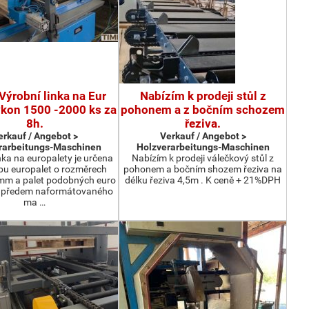
Výrobní linka na Eur
Nabízím k prodeji stůl z
ýkon 1500 -2000 ks za
pohonem a z bočním schozem
8h.
řeziva.
erkauf / Angebot >
Verkauf / Angebot >
rarbeitungs-Maschinen
Holzverarbeitungs-Maschinen
nka na europalety je určena
Nabízím k prodeji válečkový stůl z
bu europalet o rozměrech
pohonem a bočním shozem řeziva na
m a palet podobných euro
délku řeziva 4,5m . K ceně + 21%DPH
z předem naformátovaného
ma …