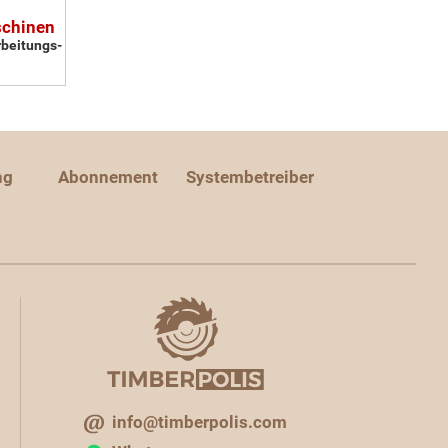
schinen
rbeitungs-
ng
Abonnement
Systembetreiber
info@timberpolis.com