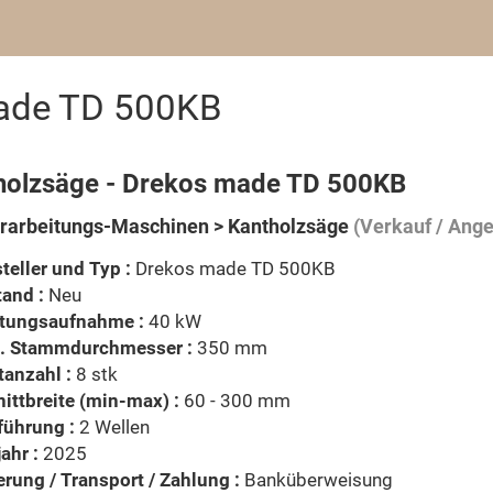
ade TD 500KB
holzsäge - Drekos made TD 500KB
rarbeitungs-Maschinen > Kantholzsäge
(Verkauf / Ange
teller und Typ :
Drekos made TD 500KB
and :
Neu
stungsaufnahme :
40 kW
. Stammdurchmesser :
350 mm
tanzahl :
8 stk
ittbreite (min-max) :
60 - 300 mm
führung :
2 Wellen
ahr :
2025
erung / Transport / Zahlung :
Banküberweisung