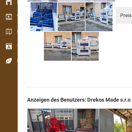
Bestandsmanagement
Preis
Video Showroom
Kataloge / Broschüren
Wörterbuch
Holzarten
Anzeigen des Benutzers: Drekos Made s.r.o