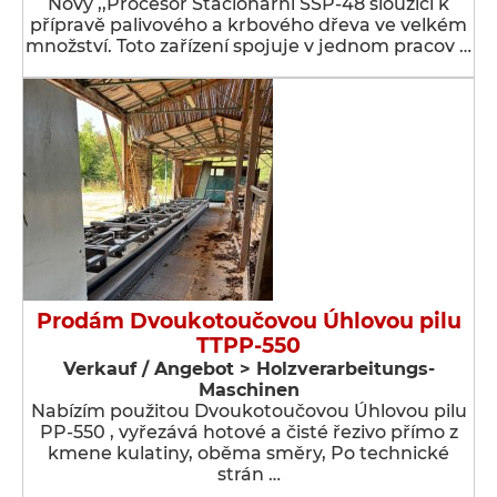
Nový ,,Procesor Stacionární SSP-48 sloužící k
přípravě palivového a krbového dřeva ve velkém
množství. Toto zařízení spojuje v jednom pracov …
Prodám Dvoukotoučovou Úhlovou pilu
TTPP-550
Verkauf / Angebot > Holzverarbeitungs-
Maschinen
Nabízím použitou Dvoukotoučovou Úhlovou pilu
PP-550 , vyřezává hotové a čisté řezivo přímo z
kmene kulatiny, oběma směry, Po technické
strán …