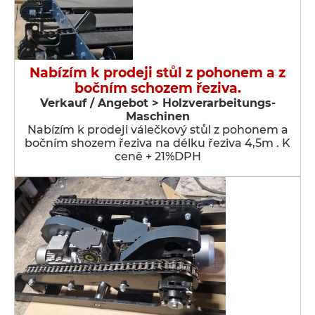
Nabízím k prodeji stůl z pohonem a z
bočním schozem řeziva.
Verkauf / Angebot > Holzverarbeitungs-
Maschinen
Nabízím k prodeji válečkový stůl z pohonem a
bočním shozem řeziva na délku řeziva 4,5m . K
ceně + 21%DPH