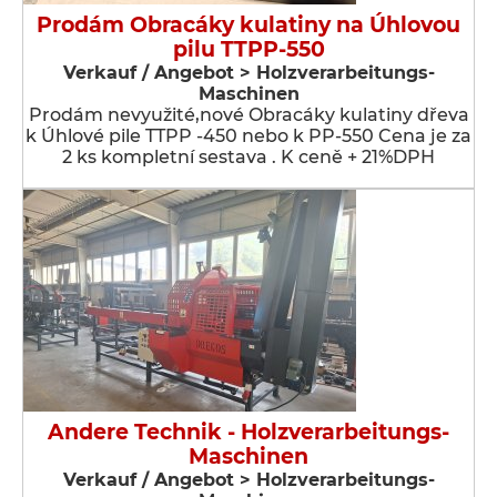
Prodám Obracáky kulatiny na Úhlovou
pilu TTPP-550
Verkauf / Angebot > Holzverarbeitungs-
Maschinen
Prodám nevyužité,nové Obracáky kulatiny dřeva
k Úhlové pile TTPP -450 nebo k PP-550 Cena je za
2 ks kompletní sestava . K ceně + 21%DPH
Andere Technik - Holzverarbeitungs-
Maschinen
Verkauf / Angebot > Holzverarbeitungs-