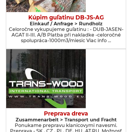
Kúpim guľatinu DB-JS-AG
Einkauf / Anfrage > Rundholz
Celoročne vykupujeme guľatinu : - DUB-JASEN-
AGAT II-III. A/B Platba při nakladke -celoročné
spolupráca-1000m3/miesic Viac info …
Preprava dreva
Zusammenarbeit > Transport und Fracht
Ponukame prepravu klanicovymi navesmi.
Preprava - SK , CZ , PL, DE, HU ,AT,RU. Možnosť