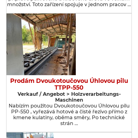
množství. Toto zařízení spojuje v jednom pracov …
Prodám Dvoukotoučovou Úhlovou pilu
TTPP-550
Verkauf / Angebot > Holzverarbeitungs-
Maschinen
Nabízím použitou Dvoukotoučovou Úhlovou pilu
PP-550 , vyřezává hotové a čisté řezivo přímo z
kmene kulatiny, oběma směry, Po technické
strán …