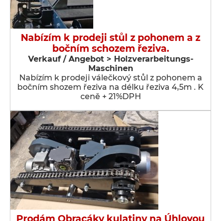
Nabízím k prodeji stůl z pohonem a z
bočním schozem řeziva.
Verkauf / Angebot > Holzverarbeitungs-
Maschinen
Nabízím k prodeji válečkový stůl z pohonem a
bočním shozem řeziva na délku řeziva 4,5m . K
ceně + 21%DPH
Prodám Obracáky kulatiny na Úhlovou