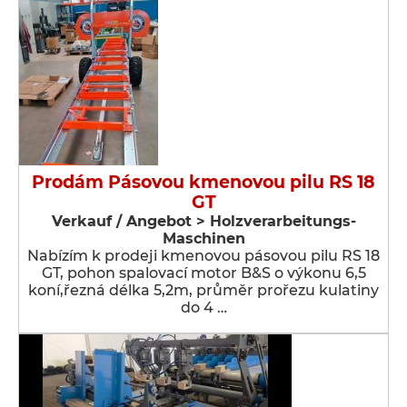
Prodám Pásovou kmenovou pilu RS 18
GT
Verkauf / Angebot > Holzverarbeitungs-
Maschinen
Nabízím k prodeji kmenovou pásovou pilu RS 18
GT, pohon spalovací motor B&S o výkonu 6,5
koní,řezná délka 5,2m, průměr prořezu kulatiny
do 4 …