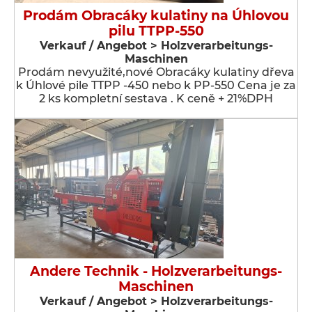
Prodám Obracáky kulatiny na Úhlovou
pilu TTPP-550
Verkauf / Angebot > Holzverarbeitungs-
Maschinen
Prodám nevyužité,nové Obracáky kulatiny dřeva
k Úhlové pile TTPP -450 nebo k PP-550 Cena je za
2 ks kompletní sestava . K ceně + 21%DPH
Andere Technik - Holzverarbeitungs-
Maschinen
Verkauf / Angebot > Holzverarbeitungs-