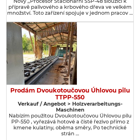
Nový ,,Procesor Stacionární SSP-48 sloužící k
přípravě palivového a krbového dřeva ve velkém
množství. Toto zařízení spojuje v jednom pracov …
Prodám Dvoukotoučovou Úhlovou pilu
TTPP-550
Verkauf / Angebot > Holzverarbeitungs-
Maschinen
Nabízím použitou Dvoukotoučovou Úhlovou pilu
PP-550 , vyřezává hotové a čisté řezivo přímo z
kmene kulatiny, oběma směry, Po technické
strán …