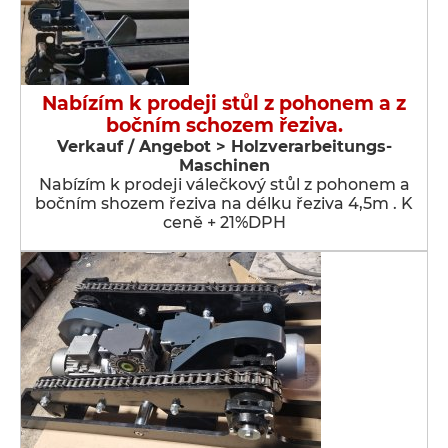
Nabízím k prodeji stůl z pohonem a z
bočním schozem řeziva.
Verkauf / Angebot > Holzverarbeitungs-
Maschinen
Nabízím k prodeji válečkový stůl z pohonem a
bočním shozem řeziva na délku řeziva 4,5m . K
ceně + 21%DPH