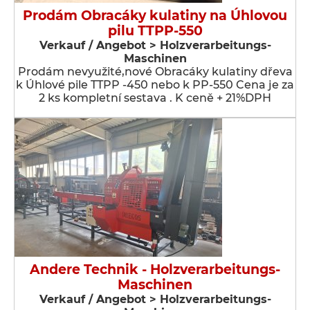
Prodám Obracáky kulatiny na Úhlovou
pilu TTPP-550
Verkauf / Angebot > Holzverarbeitungs-
Maschinen
Prodám nevyužité,nové Obracáky kulatiny dřeva
k Úhlové pile TTPP -450 nebo k PP-550 Cena je za
2 ks kompletní sestava . K ceně + 21%DPH
Andere Technik - Holzverarbeitungs-
Maschinen
Verkauf / Angebot > Holzverarbeitungs-