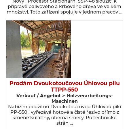
Nový ,,Procesor Stacionární SSP-48 sloužící k
přípravě palivového a krbového dřeva ve velkém
množství. Toto zařízení spojuje v jednom pracov …
Prodám Dvoukotoučovou Úhlovou pilu
TTPP-550
Verkauf / Angebot > Holzverarbeitungs-
Maschinen
Nabízím použitou Dvoukotoučovou Úhlovou pilu
PP-550 , vyřezává hotové a čisté řezivo přímo z
kmene kulatiny, oběma směry, Po technické
strán …