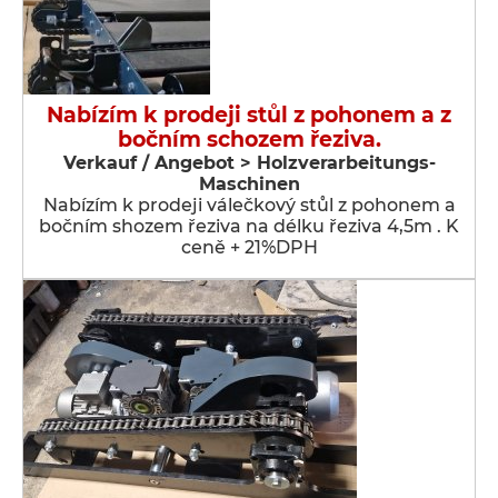
Nabízím k prodeji stůl z pohonem a z
bočním schozem řeziva.
Verkauf / Angebot > Holzverarbeitungs-
Maschinen
Nabízím k prodeji válečkový stůl z pohonem a
bočním shozem řeziva na délku řeziva 4,5m . K
ceně + 21%DPH