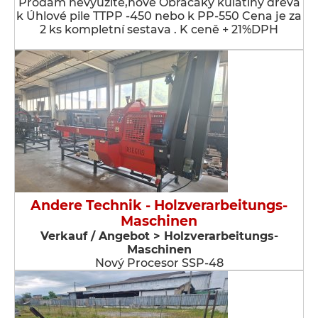
Prodám nevyužité,nové Obracáky kulatiny dřeva
k Úhlové pile TTPP -450 nebo k PP-550 Cena je za
2 ks kompletní sestava . K ceně + 21%DPH
Andere Technik - Holzverarbeitungs-
Maschinen
Verkauf / Angebot > Holzverarbeitungs-
Maschinen
Nový Procesor SSP-48