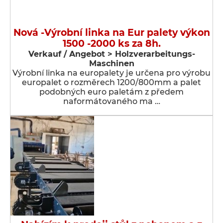
Nová -Výrobní linka na Eur palety výkon
1500 -2000 ks za 8h.
Verkauf / Angebot > Holzverarbeitungs-
Maschinen
Výrobní linka na europalety je určena pro výrobu
europalet o rozměrech 1200/800mm a palet
podobných euro paletám z předem
naformátovaného ma …