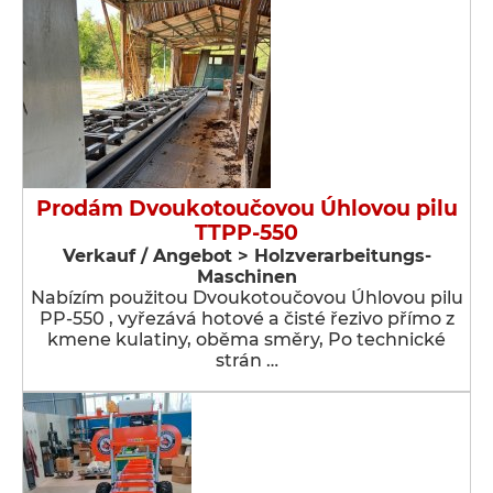
Prodám Dvoukotoučovou Úhlovou pilu
TTPP-550
Verkauf / Angebot > Holzverarbeitungs-
Maschinen
Nabízím použitou Dvoukotoučovou Úhlovou pilu
PP-550 , vyřezává hotové a čisté řezivo přímo z
kmene kulatiny, oběma směry, Po technické
strán …