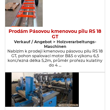
Prodám Pásovou kmenovou pilu RS 18
GT
Verkauf / Angebot > Holzverarbeitungs-
Maschinen
Nabízím k prodeji kmenovou pásovou pilu RS 18
GT, pohon spalovací motor B&S o výkonu 6,5
koní,řezná délka 5,2m, průměr prořezu kulatiny
do 4 …