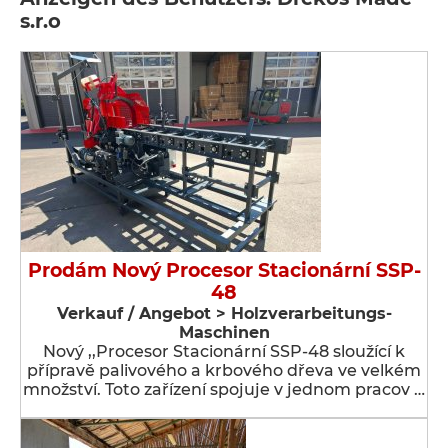
s.r.o
Prodám Nový Procesor Stacionární SSP-
48
Verkauf / Angebot > Holzverarbeitungs-
Maschinen
Nový ,,Procesor Stacionární SSP-48 sloužící k
přípravě palivového a krbového dřeva ve velkém
množství. Toto zařízení spojuje v jednom pracov …