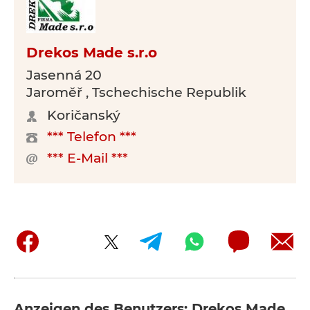
Drekos Made s.r.o
Jasenná 20
Jaroměř , Tschechische Republik
Koričanský
*** Telefon ***
*** E-Mail ***
Anzeigen des Benutzers: Drekos Made