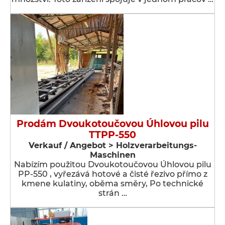
Prodám Dvoukotoučovou Úhlovou pilu
TTPP-550
Verkauf / Angebot > Holzverarbeitungs-
Maschinen
Nabízím použitou Dvoukotoučovou Úhlovou pilu
PP-550 , vyřezává hotové a čisté řezivo přímo z
kmene kulatiny, oběma směry, Po technické
strán …