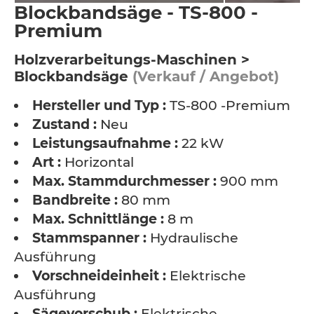
Blockbandsäge - TS-800 -
Premium
Holzverarbeitungs-Maschinen >
Blockbandsäge
(Verkauf / Angebot)
Hersteller und Typ :
TS-800 -Premium
Zustand :
Neu
Leistungsaufnahme :
22 kW
Art :
Horizontal
Max. Stammdurchmesser :
900 mm
Bandbreite :
80 mm
Max. Schnittlänge :
8 m
Stammspanner :
Hydraulische
Ausführung
Vorschneideinheit :
Elektrische
Ausführung
Sägevorschub :
Elektrische