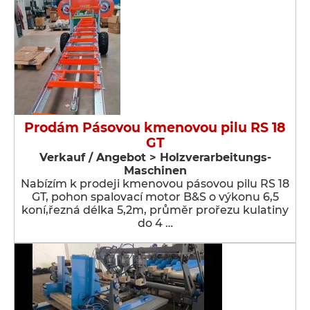
Prodám Pásovou kmenovou pilu RS 18
GT
Verkauf / Angebot > Holzverarbeitungs-
Maschinen
Nabízím k prodeji kmenovou pásovou pilu RS 18
GT, pohon spalovací motor B&S o výkonu 6,5
koní,řezná délka 5,2m, průměr prořezu kulatiny
do 4 …