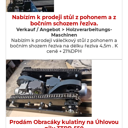
Nabízím k prodeji stůl z pohonem a z
bočním schozem řeziva.
Verkauf / Angebot > Holzverarbeitungs-
Maschinen
Nabízím k prodeji válečkový stůl z pohonem a
bočním shozem řeziva na délku řeziva 4,5m . K
ceně + 21%DPH
Prodám Obracáky kulatiny na Úhlovou