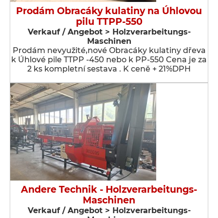
Prodám Obracáky kulatiny na Úhlovou
pilu TTPP-550
Verkauf / Angebot > Holzverarbeitungs-
Maschinen
Prodám nevyužité,nové Obracáky kulatiny dřeva
k Úhlové pile TTPP -450 nebo k PP-550 Cena je za
2 ks kompletní sestava . K ceně + 21%DPH
Andere Technik - Holzverarbeitungs-
Maschinen
Verkauf / Angebot > Holzverarbeitungs-