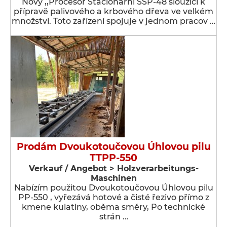
Nový ,,Procesor Stacionární SSP-48 sloužící k
přípravě palivového a krbového dřeva ve velkém
množství. Toto zařízení spojuje v jednom pracov …
Prodám Dvoukotoučovou Úhlovou pilu
TTPP-550
Verkauf / Angebot > Holzverarbeitungs-
Maschinen
Nabízím použitou Dvoukotoučovou Úhlovou pilu
PP-550 , vyřezává hotové a čisté řezivo přímo z
kmene kulatiny, oběma směry, Po technické
strán …