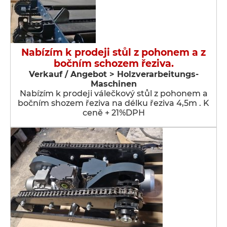
Nabízím k prodeji stůl z pohonem a z
bočním schozem řeziva.
Verkauf / Angebot > Holzverarbeitungs-
Maschinen
Nabízím k prodeji válečkový stůl z pohonem a
bočním shozem řeziva na délku řeziva 4,5m . K
ceně + 21%DPH