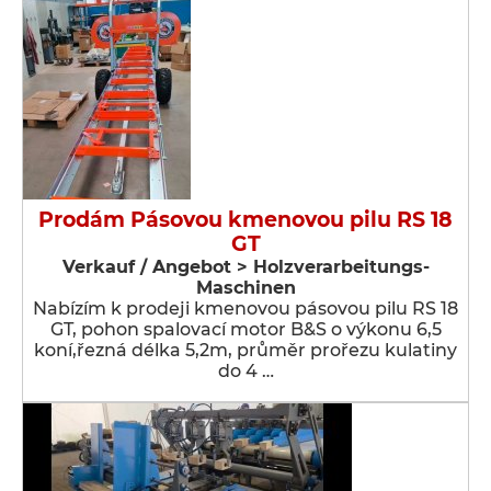
Prodám Pásovou kmenovou pilu RS 18
GT
Verkauf / Angebot > Holzverarbeitungs-
Maschinen
Nabízím k prodeji kmenovou pásovou pilu RS 18
GT, pohon spalovací motor B&S o výkonu 6,5
koní,řezná délka 5,2m, průměr prořezu kulatiny
do 4 …