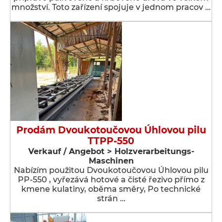
množství. Toto zařízení spojuje v jednom pracov …
Prodám Dvoukotoučovou Úhlovou pilu
TTPP-550
Verkauf / Angebot > Holzverarbeitungs-
Maschinen
Nabízím použitou Dvoukotoučovou Úhlovou pilu
PP-550 , vyřezává hotové a čisté řezivo přímo z
kmene kulatiny, oběma směry, Po technické
strán …