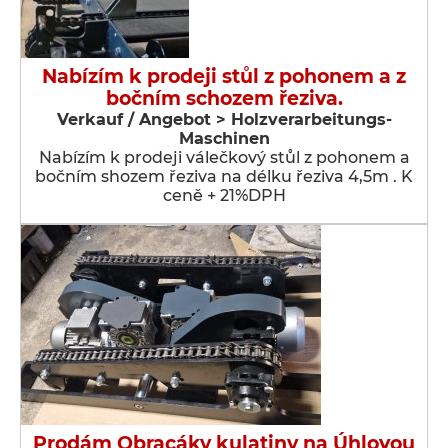
Nabízím k prodeji stůl z pohonem a z
bočním schozem řeziva.
Verkauf / Angebot > Holzverarbeitungs-
Maschinen
Nabízím k prodeji válečkový stůl z pohonem a
bočním shozem řeziva na délku řeziva 4,5m . K
ceně + 21%DPH
Prodám Obracáky kulatiny na Úhlovou