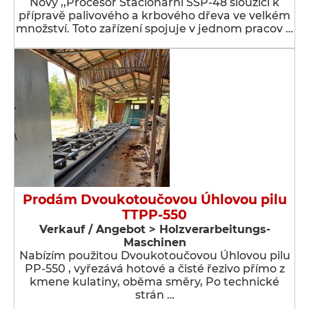
Nový ,,Procesor Stacionární SSP-48 sloužící k
přípravě palivového a krbového dřeva ve velkém
množství. Toto zařízení spojuje v jednom pracov …
Prodám Dvoukotoučovou Úhlovou pilu
TTPP-550
Verkauf / Angebot > Holzverarbeitungs-
Maschinen
Nabízím použitou Dvoukotoučovou Úhlovou pilu
PP-550 , vyřezává hotové a čisté řezivo přímo z
kmene kulatiny, oběma směry, Po technické
strán …