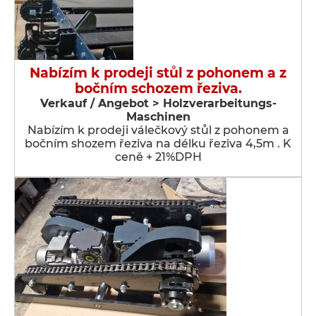
Nabízím k prodeji stůl z pohonem a z
bočním schozem řeziva.
Verkauf / Angebot > Holzverarbeitungs-
Maschinen
Nabízím k prodeji válečkový stůl z pohonem a
bočním shozem řeziva na délku řeziva 4,5m . K
ceně + 21%DPH