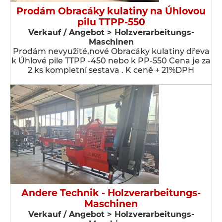
Prodám Obracáky kulatiny na Úhlovou
pilu TTPP-550
Verkauf / Angebot > Holzverarbeitungs-
Maschinen
Prodám nevyužité,nové Obracáky kulatiny dřeva
k Úhlové pile TTPP -450 nebo k PP-550 Cena je za
2 ks kompletní sestava . K ceně + 21%DPH
Andere Technik - Holzverarbeitungs-
Maschinen
Verkauf / Angebot > Holzverarbeitungs-