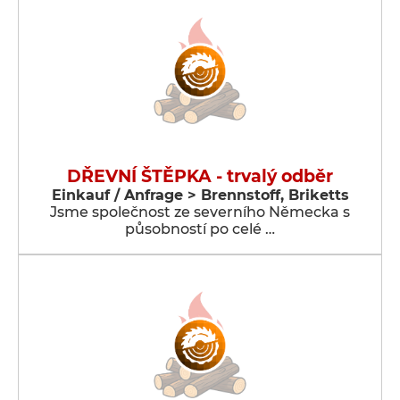
DŘEVNÍ ŠTĚPKA - trvalý odběr
Einkauf / Anfrage > Brennstoff, Briketts
Jsme společnost ze severního Německa s
působností po celé …