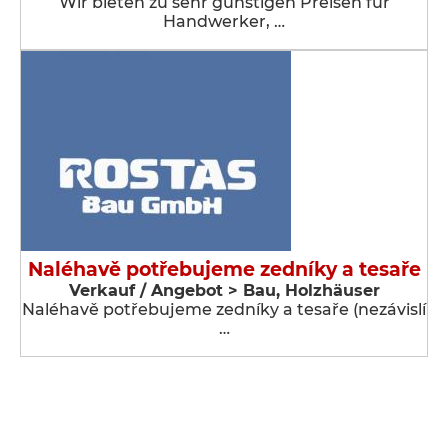
Wir bieten zu sehr günstigen Preisen für
Handwerker, …
Naléhavě potřebujeme zedníky a tesaře
Verkauf / Angebot > Bau, Holzhäuser
Naléhavě potřebujeme zedníky a tesaře (nezávislí
…