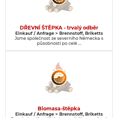
DŘEVNÍ ŠTĚPKA - trvalý odběr
Einkauf / Anfrage > Brennstoff, Briketts
Jsme společnost ze severního Německa s
působností po celé …
Biomasa-štěpka
Einkauf / Anfrage > Brennstoff, Briketts