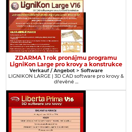
ZDARMA 1 rok pronájmu programu
LigniKon Large pro krovy a konstrukce
Verkauf / Angebot > Software
LIGNIKON LARGE | 3D CAD software pro krovy &
dřevěné …