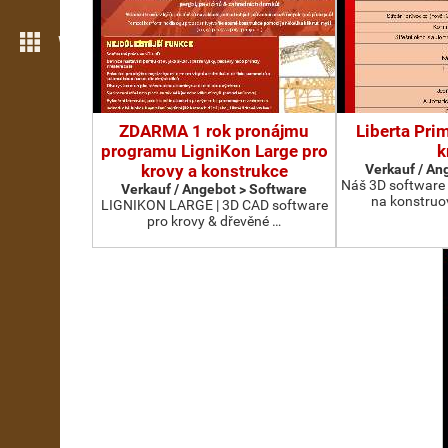
Weitere Funktionen
ZDARMA 1 rok pronájmu
Liberta Pri
programu LigniKon Large pro
k
krovy a konstrukce
Verkauf / An
Náš 3D software
Verkauf / Angebot > Software
na konstruo
LIGNIKON LARGE | 3D CAD software
pro krovy & dřevěné …