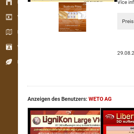
Více in
Bestandsmanagement
Video Showroom
Preis
Kataloge / Broschüren
Wörterbuch
29.08.
Holzarten
Anzeigen des Benutzers:
WETO AG