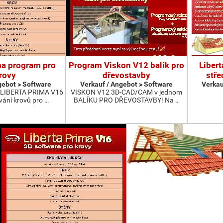
ma program pro
Program Viskon V12 balík pro
Liber
rovy
dřevostavby
stře
gebot > Software
Verkauf / Angebot > Software
Verkau
 LIBERTA PRIMA V16
VISKON V12 3D-CAD/CAM v jednom
vání krovů pro …
BALÍKU PRO DŘEVOSTAVBY! Na …