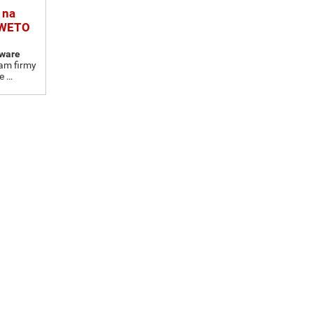
 na
- WETO
tware
am firmy
e …