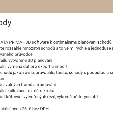
ody
ATA PRIMA - 3D software k optimálnímu plánování schodů
řte rozsáhlé množství schodů a to velmi rychle a jednoduše 
vaného průvodce
tailu vytvořené 3D plánování
ální výměna dat pro export a import
schodů jako: rovné, pravoúhlé, točité, schody s podestou a 
ami
ání volných trámů a trámování
ální kalkulace rozměru kroku
st kótování vytvořených řezů, výkresů půdorysu atd.
 akční cenu 75,-€ bez DPH.