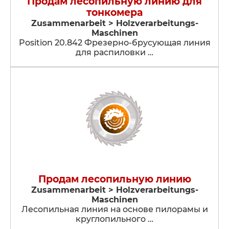
Продам лесопильную линию для
тонкомера
Zusammenarbeit > Holzverarbeitungs-
Maschinen
Position 20.842 Фрезерно-брусующая линия
для распиловки …
Продам лесопильную линию
Zusammenarbeit > Holzverarbeitungs-
Maschinen
Лесопильная линия на основе пилорамы и
круглопильного …