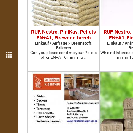
RUF, Nestro, PiniKay, Pellets
RUF, Nestro, 
EN+A1, Firewood beech
EN+A1, Fi
Einkauf / Anfrage > Brennstoff,
Einkauf / Anf
Briketts
Br
​Can you please send me your Pellets
Wir sind interessi
Weitere Funktionen
offer EN+A1 6 mm, in a …
mm in 15