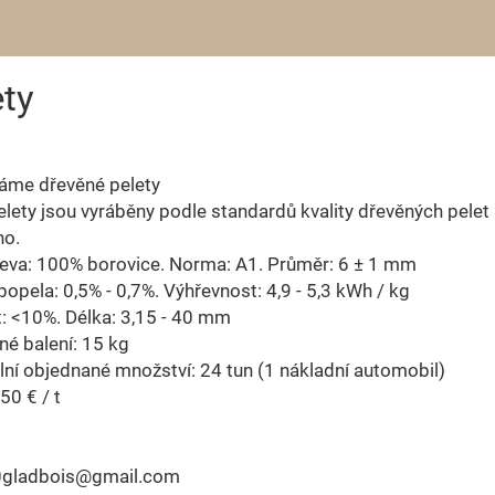
ty
áme dřevěné pelety
lety jsou vyráběny podle standardů kvality dřevěných pelet
no.
řeva: 100% borovice. Norma: A1. Průměr: 6 ± 1 mm
opela: 0,5% - 0,7%. Výhřevnost: 4,9 - 5,3 kWh / kg
: <10%. Délka: 3,15 - 40 mm
é balení: 15 kg
ní objednané množství: 24 tun (1 nákladní automobil)
50 € / t
0gladbois@gmail.com