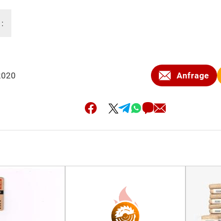
 :
2020
Anfrage