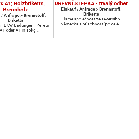
ts A1; Holzbriketts,
DŘEVNÍ ŠTĚPKA - trvalý odběr
Brennholz
Einkauf / Anfrage > Brennstoff,
Briketts
 / Anfrage > Brennstoff,
Jsme společnost ze severního
Briketts
Německa s působností po celé …
en LKW-Ladungen : Pellets
1 oder A1 in 15kg …