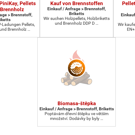
PiniKay, Pellets
Kauf von Brennstoffen
Pelle
 Brennholz
Einkauf / Anfrage > Brennstoff,
Briketts
rage > Brennstoff,
Einkauf
Wir suchen Holzpellets, Holzbriketts
iketts
und Brennholz DDP D …
-Ladungen Pellets,
Wir kauf
 und Brennholz …
EN+A
Biomasa-štěpka
Einkauf / Anfrage > Brennstoff, Briketts
Poptávám dřevní štěpku ve větším
množství. Dodávky by byly …