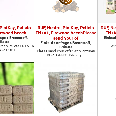
PiniKay, Pellets
RUF, Nestro, PiniKay, Pellets
RUF, Ne
rewood beech
EN+A1, Firewood beechPlease
EN+A
rage > Brennstoff,
send Your of
Einkauf
iketts
Einkauf / Anfrage > Brennstoff,
ert an Pellets EN+A1 6
Wir
Briketts
 kg DDP D …
Please send Your offer With Pictures
DDP D 94431 Pilsting. …