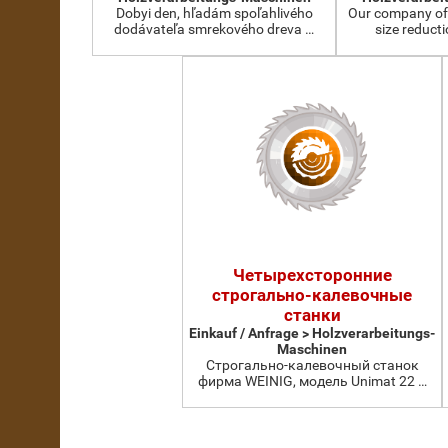
Dobyi den, hľadám spoľahlivého
Our company of
dodávateľa smrekového dreva …
size reduct
Четырехсторонние
строгально-калевочные
станки
Einkauf / Anfrage > Holzverarbeitungs-
Maschinen
Строгально-калевочный станок
фирма WEINIG, модель Unimat 22 …