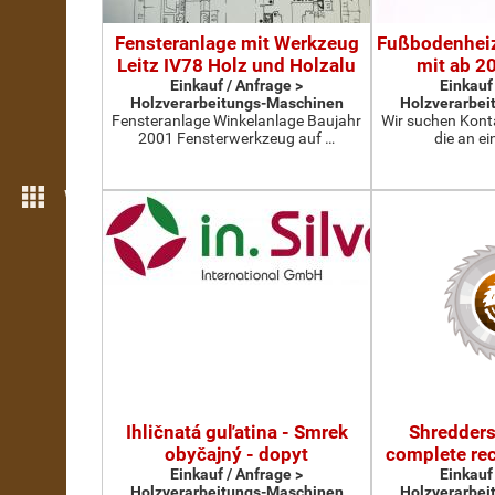
Fensteranlage mit Werkzeug
Fußbodenhei
Leitz IV78 Holz und Holzalu
mit ab 
Einkauf / Anfrage >
Einkauf
Holzverarbeitungs-Maschinen
Holzverarbei
Fensteranlage Winkelanlage Baujahr
Wir suchen Kont
2001 Fensterwerkzeug auf …
die an e
Weitere Funktionen
Ihličnatá guľatina - Smrek
Shredders
obyčajný - dopyt
complete re
Einkauf / Anfrage >
Einkauf
Holzverarbeitungs-Maschinen
Holzverarbei