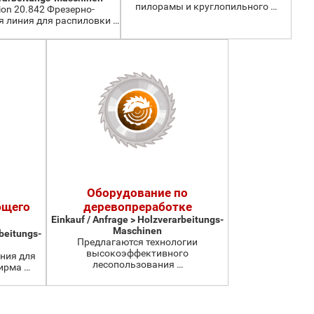
пилорамы и круглопильного …
ion 20.842 Фрезерно-
 линия для распиловки …
Оборудование по
ющего
деревопреработке
Einkauf / Anfrage > Holzverarbeitungs-
Maschinen
rbeitungs-
Предлагаются технологии
высокоэффективного
ния для
лесопользования …
ирма …