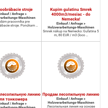
oobrábacie stroje
Kupim gulatinu Smrek
inkauf / Anfrage >
4000m3/mesiac - do
rarbeitungs-Maschinen
Nemecka!
dám pracovníka pre
Einkauf / Anfrage >
ábacie stroje. Ponúkam …
Holzverarbeitungs-Maschinen
Smrek nákup na Nemecko: Guľatina 5
m, 80 EUR / m3 (loco …
 лесопильную линию
Продам лесопильную линию
ля тонкомера
Einkauf / Anfrage >
Holzverarbeitungs-Maschinen
inkauf / Anfrage >
Лесопильная линия на основе
rarbeitungs-Maschinen