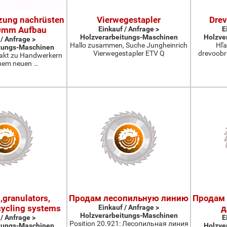
zung nachrüsten
Vierwegestapler
Drev
20mm Aufbau
Einkauf / Anfrage >
E
Holzverarbeitungs-Maschinen
Holzve
 / Anfrage >
Hallo zusammen, Suche Jungheinrich
Hľa
tungs-Maschinen
Vierwegestapler ETV Q
drevoobr
akt zu Handwerkern
inem neuen …
,granulators,
Продам лесопильную линию
Продам
cycling systems
Einkauf / Anfrage >
д
Holzverarbeitungs-Maschinen
 / Anfrage >
E
Position 20.921: Лесопильная линия
tungs-Maschinen
Holzve