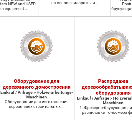
на основе пилорамы и …
fers NEW and USED
Posit
ion equipment …
брусующая
Оборудование для
Распродажа
деревянного домостроения
деревообрабатыва
Einkauf / Anfrage > Holzverarbeitungs-
оборудования
Maschinen
Einkauf / Anfrage > Holzvera
Оборудование для изготовления
Maschinen
деревянных строительных …
1. Фрезерно-брусующая ли
распиловки тонкомера ф