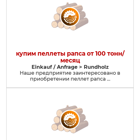
купим пеллеты рапса от 100 тонн/
месяц
Einkauf / Anfrage > Rundholz
Наше предприятие заинтересовано в
приобретении пеллет рапса …