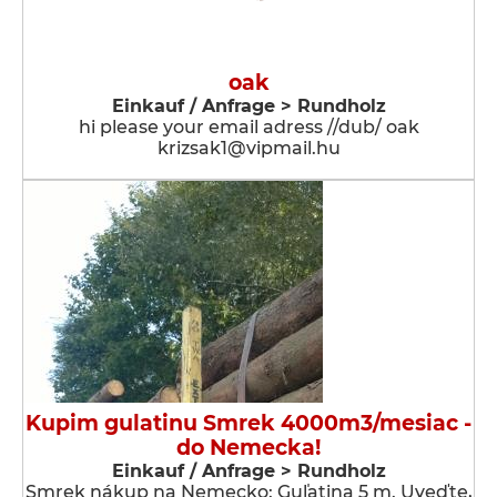
oak
Einkauf / Anfrage > Rundholz
hi please your email adress //dub/ oak
krizsak1@vipmail.hu
Kupim gulatinu Smrek 4000m3/mesiac -
do Nemecka!
Einkauf / Anfrage > Rundholz
Smrek nákup na Nemecko: Guľatina 5 m. Uveďte,