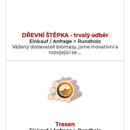
DŘEVNÍ ŠTĚPKA - trvalý odběr
Einkauf / Anfrage > Rundholz
Vážený dodavateli biomasy, jsme inovativní a
rozvíjející se …
Tresen