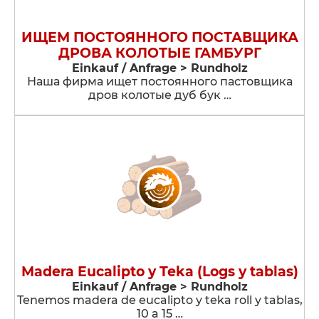
ИЩЕМ ПОСТОЯННОГО ПОСТАВЩИКА
ДРОВА КОЛОТЫЕ ГАМБУРГ
Einkauf / Anfrage > Rundholz
Наша фирма ищет постоянного пастовщика
дров колотые дуб бук …
Madera Eucalipto y Teka (Logs y tablas)
Einkauf / Anfrage > Rundholz
Tenemos madera de eucalipto y teka roll y tablas,
10 a 15 …