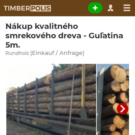
Nákup kvalitného
smrekového dreva - Guľatina
5m.
(Einkauf / Anfrage)
Rundholz