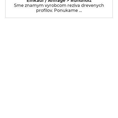
Einkauf / Anfrage > Rundholz
Sme znamym vyrobcom reziva drevenych
profilov. Ponukame …