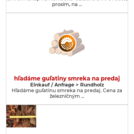
prosím, na …
hľadáme guľatiny smreka na predaj
Einkauf / Anfrage > Rundholz
Hľadáme guľatinu smreka na predaj. Cena za
železničným …