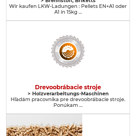
> Brennstoff, Briketts
Wir kaufen LKW-Ladungen : Pellets EN+A1 oder
A1 in 15kg …
Drevoobrábacie stroje
> Holzverarbeitungs-Maschinen
Hľadám pracovníka pre drevoobrábacie stroje.
Ponúkam …