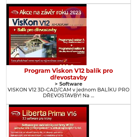
Program Viskon V12 balík pro
dřevostavby
> Software
VISKON V12 3D-CAD/CAM v jednom BALÍKU PRO
DŘEVOSTAVBY! Na …