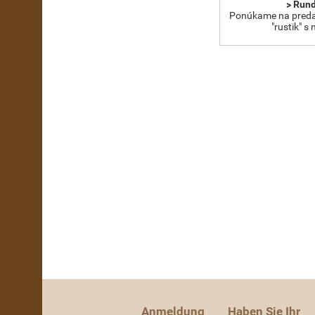
> Run
Ponúkame na preda
"rustik" s
Anmeldung
Haben Sie Ihr