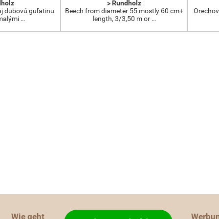
dholz
> Rundholz
j dubovú guľatinu
Beech from diameter 55 mostly 60 cm+
Orechová
 malými …
length, 3/3,50 m or …
Wie geht
Werbu