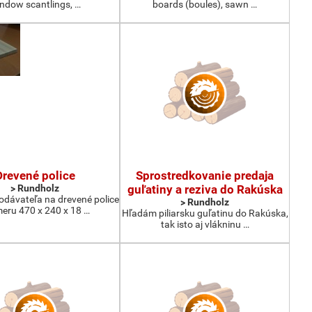
ndow scantlings, …
boards (boules), sawn …
Drevené police
Sprostredkovanie predaja
> Rundholz
guľatiny a reziva do Rakúska
dávateľa na drevené police
> Rundholz
eru 470 x 240 x 18 …
Hľadám piliarsku guľatinu do Rakúska,
tak isto aj vlákninu …