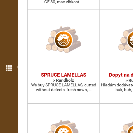
GE 30, max vlhkosť …
Weitere Funktionen
SPRUCE LAMELLAS
Dopyt na 
> Rundholz
> R
We buy SPRUCE LAMELLAS, cutted
Hľadám dodávate
without defects, fresh sawn, …
buk, bub,