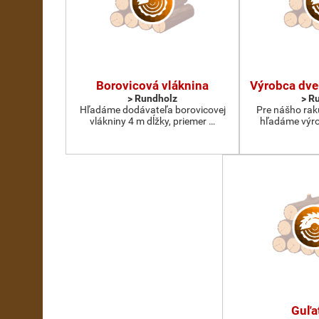
Borovicová vláknina
Výrobca dve
> Rundholz
> R
Hľadáme dodávateľa borovicovej
Pre nášho rak
vlákniny 4 m dĺžky, priemer …
hľadáme výro
Guľa