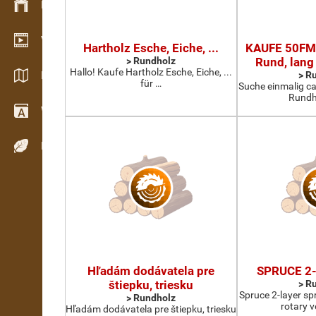
Bestandsmanagement
Video Showroom
Hartholz Esche, Eiche, ...
KAUFE 50FM
> Rundholz
Rund, lang
Hallo! Kaufe Hartholz Esche, Eiche, ...
Kataloge / Broschüren
> R
für …
Suche einmalig c
Rundh
Wörterbuch
Holzarten
Hľadám dodávatela pre
SPRUCE 2-
štiepku, triesku
> R
Spruce 2-layer sp
> Rundholz
rotary 
Hľadám dodávatela pre štiepku, triesku