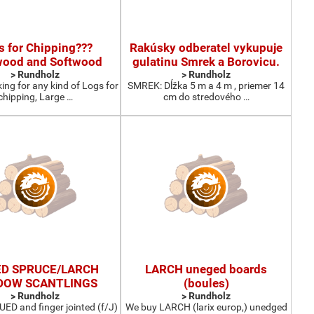
s for Chipping???
Rakúsky odberatel vykupuje
ood and Softwood
gulatinu Smrek a Borovicu.
> Rundholz
> Rundholz
ing for any kind of Logs for
SMREK: Dĺžka 5 m a 4 m , priemer 14
chipping, Large …
cm do stredového …
D SPRUCE/LARCH
LARCH uneged boards
DOW SCANTLINGS
(boules)
> Rundholz
> Rundholz
ED and finger jointed (f/J)
We buy LARCH (larix europ,) unedged