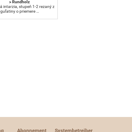
> Rundholz
 intarzia, stupeň 1-2 rezaný z
guľatiny o priemere …
ng
Abonnement
Systembetreiber