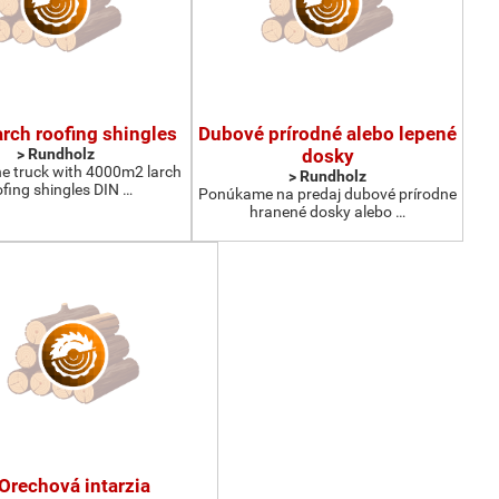
larch roofing shingles
Dubové prírodné alebo lepené
> Rundholz
dosky
e truck with 4000m2 larch
> Rundholz
ofing shingles DIN …
Ponúkame na predaj dubové prírodne
hranené dosky alebo …
Orechová intarzia