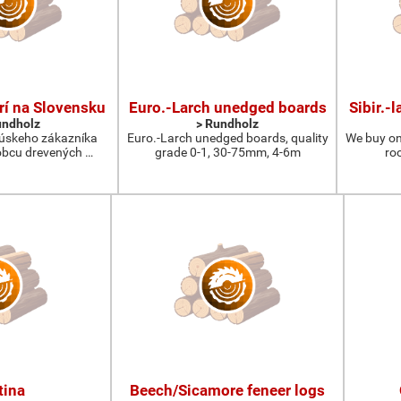
rí na Slovensku
Euro.-Larch unedged boards
Sibir.-
undholz
> Rundholz
úskeho zákazníka
Euro.-Larch unedged boards, quality
We buy on
bcu drevených …
grade 0-1, 30-75mm, 4-6m
ro
tina
Beech/Sicamore feneer logs