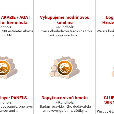
 AKAZIE / AGAT
Vykupujeme modřínovou
Log
 für Brennholz
kulatinu
Hardw
undholz
> Rundholz
a. 50Festmeter Akazie
Firma s dlouholetou tradicí na trhu
We are look
olz. Mit …
vykupuje všechny …
layer PANELS
Dopyt na drevnú hmotu
GLUE
undholz
> Rundholz
WIN
ruce panels, one layer
Hľadám pravidelného dodávateľa
veneer and …
smrekovej guľatiny, všetky …
We buy GLU