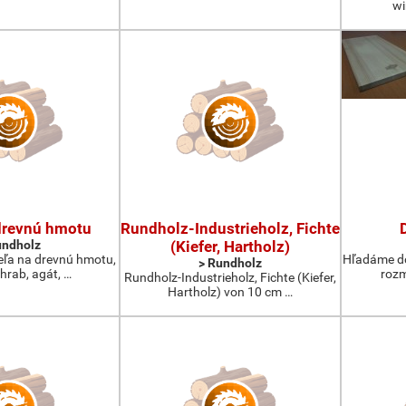
wi
drevnú hmotu
Rundholz-Industrieholz, Fichte
undholz
(Kiefer, Hartholz)
ľa na drevnú hmotu,
Hľadáme do
> Rundholz
 hrab, agát, …
rozm
Rundholz-Industrieholz, Fichte (Kiefer,
Hartholz) von 10 cm …