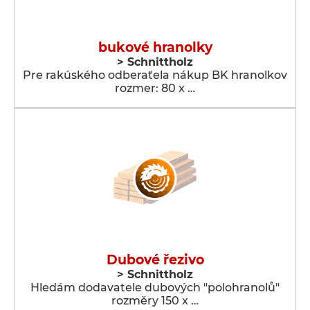
bukové hranolky
> Schnittholz
Pre rakúského odberaťela nákup BK hranolkov
rozmer: 80 x …
Dubové řezivo
> Schnittholz
Hledám dodavatele dubových "polohranolů"
rozměry 150 x …