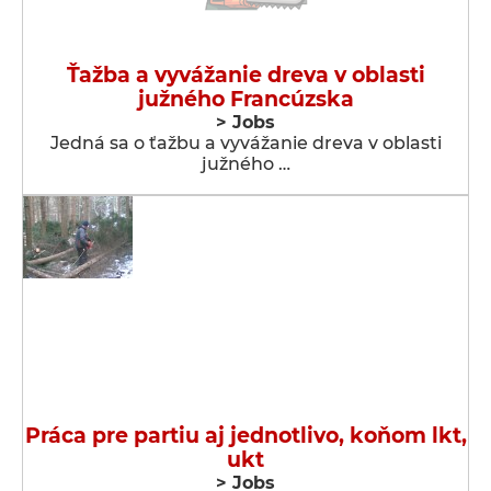
Ťažba a vyvážanie dreva v oblasti
južného Francúzska
> Jobs
Jedná sa o ťažbu a vyvážanie dreva v oblasti
južného …
Práca pre partiu aj jednotlivo, koňom lkt,
ukt
> Jobs