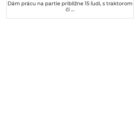
Dám prácu na partie približne 15 ľudí, s traktorom
či …