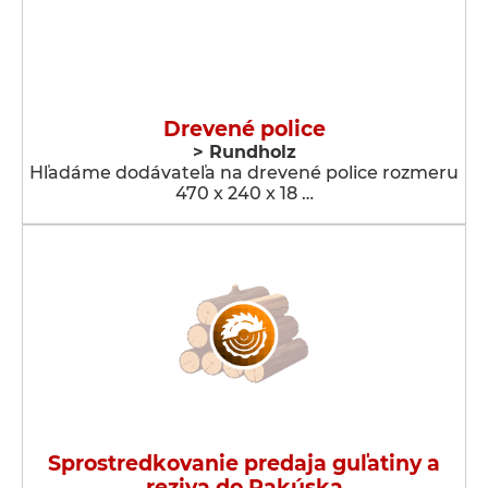
Drevené police
> Rundholz
Hľadáme dodávateľa na drevené police rozmeru
470 x 240 x 18 …
Sprostredkovanie predaja guľatiny a
reziva do Rakúska