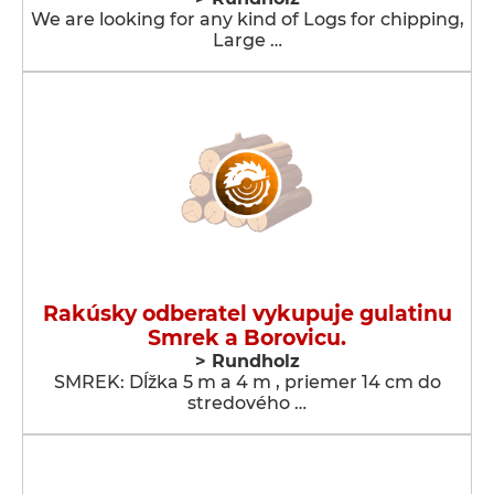
We are looking for any kind of Logs for chipping,
Large …
Rakúsky odberatel vykupuje gulatinu
Smrek a Borovicu.
> Rundholz
SMREK: Dĺžka 5 m a 4 m , priemer 14 cm do
stredového …