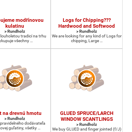
ujeme modřínovou
Logs for Chipping???
kulatinu
Hardwood and Softwood
> Rundholz
> Rundholz
louholetou tradicí na trhu
We are looking for any kind of Logs for
ykupuje všechny …
chipping, Large …
t na drevnú hmotu
GLUED SPRUCE/LARCH
> Rundholz
WINDOW SCANTLINGS
pravidelného dodávateľa
> Rundholz
ovej guľatiny, všetky …
We buy GLUED and finger jointed (f/J)