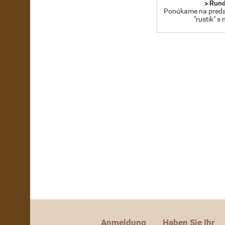
> Run
Ponúkame na preda
"rustik" s
Anmeldung
Haben Sie Ihr