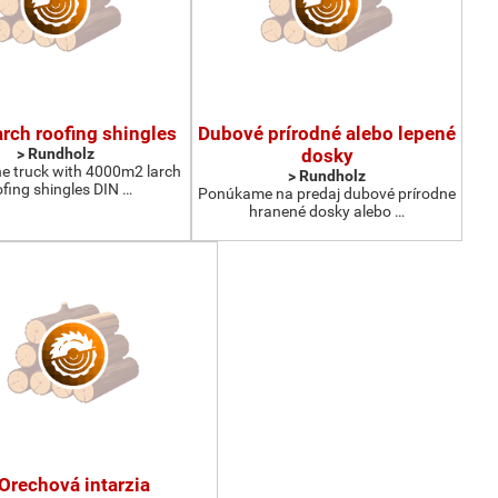
larch roofing shingles
Dubové prírodné alebo lepené
> Rundholz
dosky
e truck with 4000m2 larch
> Rundholz
ofing shingles DIN …
Ponúkame na predaj dubové prírodne
hranené dosky alebo …
Orechová intarzia