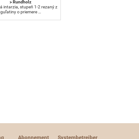
> Rundholz
 intarzia, stupeň 1-2 rezaný z
guľatiny o priemere …
ng
Abonnement
Systembetreiber