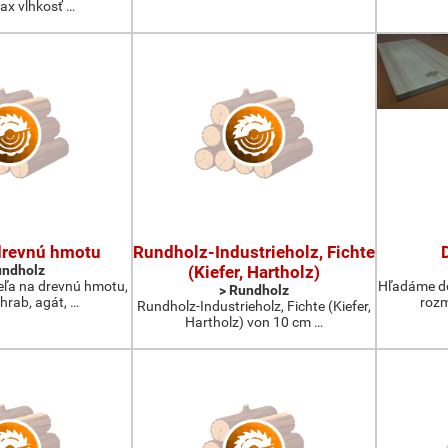
ax vlhkosť …
drevnú hmotu
Rundholz-Industrieholz, Fichte
undholz
(Kiefer, Hartholz)
ľa na drevnú hmotu,
Hľadáme do
> Rundholz
 hrab, agát, …
rozm
Rundholz-Industrieholz, Fichte (Kiefer,
Hartholz) von 10 cm …