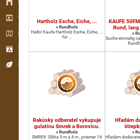
Bestandsmanagement
Video Showroom
Hartholz Esche, Eiche, ...
KAUFE 50FM
> Rundholz
Rund, lang
Hallo! Kaufe Hartholz Esche, Eiche, ...
Kataloge / Broschüren
> R
für …
Suche einmalig c
Rundh
Wörterbuch
Holzarten
Rakúsky odberatel vykupuje
Hľadám do
gulatinu Smrek a Borovicu.
štiepk
> Rundholz
> R
SMREK: Dĺžka 5 m a 4 m , priemer 14
Hľadám dodávatela