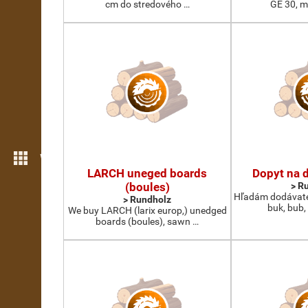
cm do stredového …
GE 30, m
Weitere Funktionen
LARCH uneged boards
Dopyt na 
(boules)
> R
Hľadám dodávate
> Rundholz
buk, bub,
We buy LARCH (larix europ,) unedged
boards (boules), sawn …