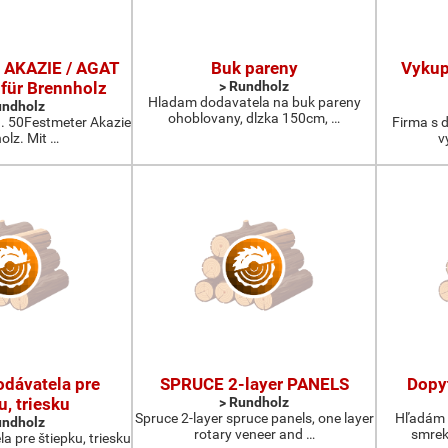
 AKAZIE / AGAT
Buk pareny
Vykup
 für Brennholz
> Rundholz
Hladam dodavatela na buk pareny
undholz
ohoblovany, dlzka 150cm, …
a. 50Festmeter Akazie
Firma s d
olz. Mit …
v
dávatela pre
SPRUCE 2-layer PANELS
Dopy
u, triesku
> Rundholz
Spruce 2-layer spruce panels, one layer
Hľadám 
undholz
rotary veneer and …
smrek
 pre štiepku, triesku