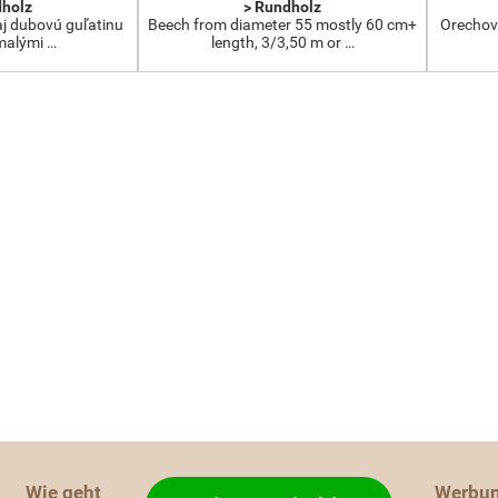
dholz
> Rundholz
j dubovú guľatinu
Beech from diameter 55 mostly 60 cm+
Orechová
 malými …
length, 3/3,50 m or …
Wie geht
Werbu