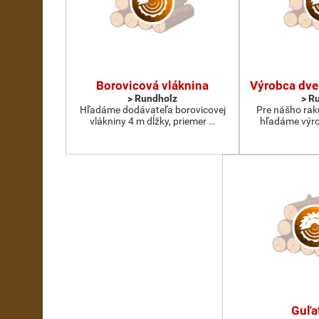
Borovicová vláknina
Výrobca dve
> Rundholz
> R
Hľadáme dodávateľa borovicovej
Pre nášho rak
vlákniny 4 m dĺžky, priemer …
hľadáme výro
Guľa