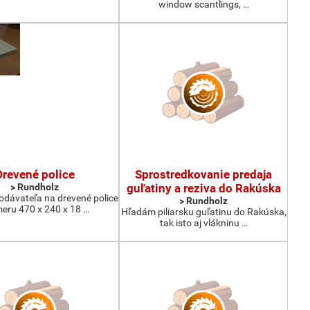
window scantlings, …
Drevené police
Sprostredkovanie predaja
> Rundholz
guľatiny a reziva do Rakúska
dávateľa na drevené police
> Rundholz
eru 470 x 240 x 18 …
Hľadám piliarsku guľatinu do Rakúska,
tak isto aj vlákninu …