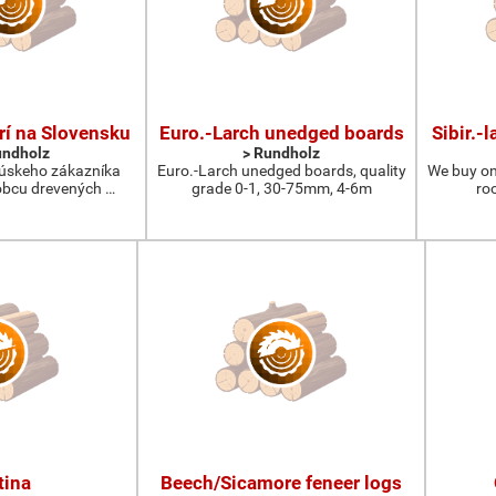
rí na Slovensku
Euro.-Larch unedged boards
Sibir.-
undholz
> Rundholz
úskeho zákazníka
Euro.-Larch unedged boards, quality
We buy on
bcu drevených …
grade 0-1, 30-75mm, 4-6m
ro
tina
Beech/Sicamore feneer logs