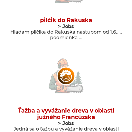
pilčik do Rakuska
> Jobs
Hladam pilčika do Rakuska nastupom od 1.6.....
podmienka …
Ťažba a vyvážanie dreva v oblasti
južného Francúzska
> Jobs
Jedná sa o ťažbu a vyvážanie dreva v oblasti