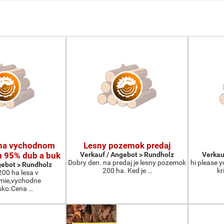
 na vychodnom
Lesny pozemok predaj
u 95% dub a buk
Verkauf / Angebot > Rundholz
Verkau
Dobry den. na predaj je lesny pozemok
hi please 
gebot > Rundholz
200 ha. Ked je …
kr
00 ha lesa v
mie,vychodne
sko.Cena …