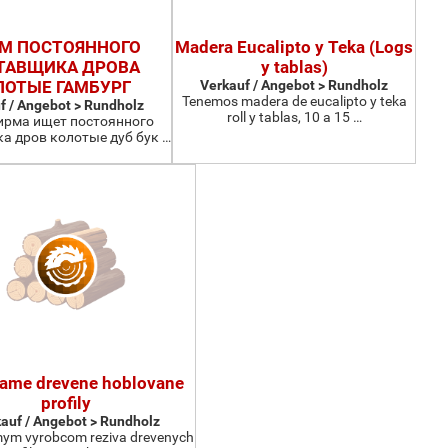
М ПОСТОЯННОГО
Madera Eucalipto y Teka (Logs
ТАВЩИКА ДРОВА
y tablas)
ЛОТЫЕ ГАМБУРГ
Verkauf / Angebot > Rundholz
Tenemos madera de eucalipto y teka
f / Angebot > Rundholz
roll y tablas, 10 a 15 …
рма ищет постоянного
а дров колотые дуб бук …
ame drevene hoblovane
profily
auf / Angebot > Rundholz
ym vyrobcom reziva drevenych