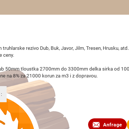
 truhlarske rezivo Dub, Buk, Javor, Jilm, Tresen, Hrusku, atd
e ceny.
dub 50mm tloustka 2700mm do 3300mm delka sirka od 1
ne na 8% za 21000 korun za m3 i z dopravou.
 :
2009
Anfrage