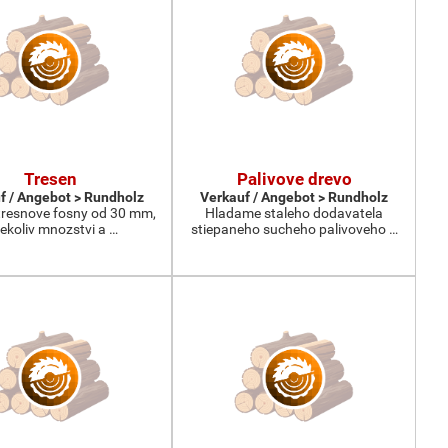
Tresen
Palivove drevo
f / Angebot > Rundholz
Verkauf / Angebot > Rundholz
resnove fosny od 30 mm,
Hladame staleho dodavatela
kekoliv mnozstvi a …
stiepaneho sucheho palivoveho …