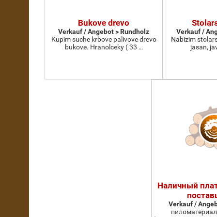
Bukove drevo
Stolar
Verkauf / Angebot > Rundholz
Verkauf / An
Kupim suche krbove palivove drevo
Nabizim stolars
bukove. Hranolceky ( 33 …
jasan, ja
Наличный пла
постав
Verkauf / Ange
пиломатериал