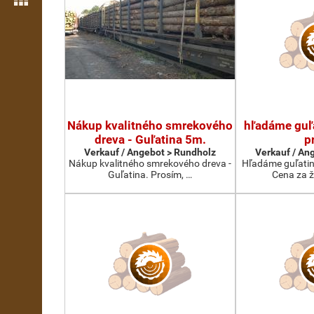
Nákup kvalitného smrekového
hľadáme guľ
dreva - Guľatina 5m.
p
Verkauf / Angebot > Rundholz
Verkauf / An
Nákup kvalitného smrekového dreva -
Hľadáme guľatin
Guľatina. Prosím, …
Cena za ž