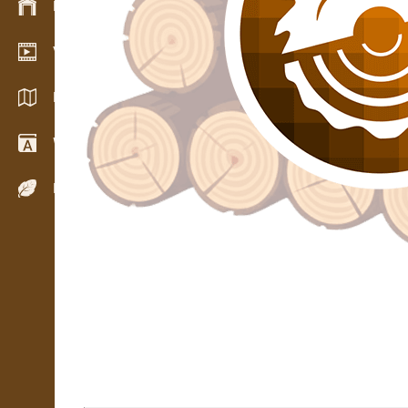
Bestandsmanagement
Video Showroom
Kataloge / Broschüren
Wörterbuch
Holzarten