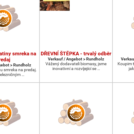
atiny smreka na
DŘEVNÍ ŠTĚPKA - trvalý odběr
redaj
Verkauf / Angebot > Rundholz
Verkau
Vážený dodavateli biomasy, jsme
Koupim t
gebot > Rundholz
inovativní a rozvíjející se …
ja
u smreka na predaj.
elezničným …