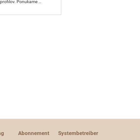
profilov. Ponukame …
ng
Abonnement
Systembetreiber