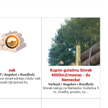
oak
Kupim gulatinu Smrek
f / Angebot > Rundholz
4000m3/mesiac - do
your email adress //dub/ oak
Nemecka!
izsak1@vipmail.hu
Verkauf / Angebot > Rundholz
Smrek nákup na Nemecko: Guľatina 5
m. Uveďte, prosím, na …