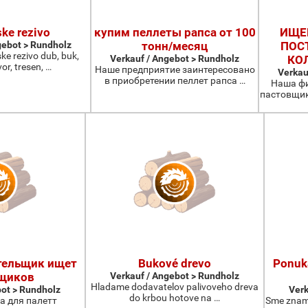
ske rezivo
купим пеллеты рапса от 100
ИЩЕ
gebot > Rundholz
тонн/месяц
ПОС
ke rezivo dub, buk,
Verkauf / Angebot > Rundholz
КО
vor, tresen, …
Наше предприятие заинтересовано
Verkau
в приобретении пеллет рапса …
Наша фи
пастовщик
тельщик ищет
Bukové drevo
Ponuk
щиков
Verkauf / Angebot > Rundholz
Hladame dodavatelov palivoveho dreva
bot > Rundholz
Verk
do krbou hotove na …
а для палетт
Sme znam