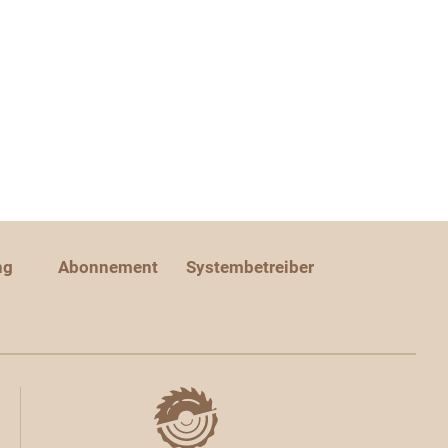
ng
Abonnement
Systembetreiber