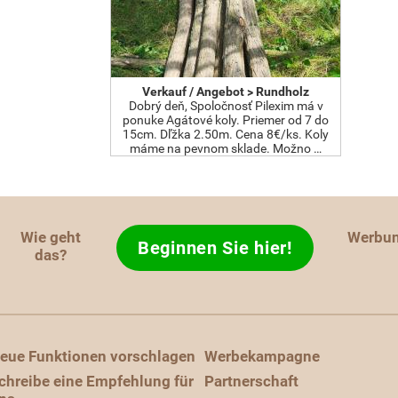
Verkauf / Angebot > Rundholz
Dobrý deň, Spoločnosť Pilexim má v
ponuke Agátové koly. Priemer od 7 do
15cm. Dľžka 2.50m. Cena 8€/ks. Koly
máme na pevnom sklade. Možno …
Wie geht
Werbu
Beginnen Sie hier!
das?
eue Funktionen vorschlagen
Werbekampagne
chreibe eine Empfehlung für
Partnerschaft