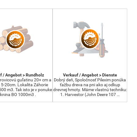
f / Angebot > Rundholz
Verkauf / Angebot > Dienste
ovicovú guľatinu 20+ cm a
Dobrý deň, Spoločnosť Pilexim ponúka
15-20cm. Lokalita Záhorie
ťažbu dreva na pni ako aj odkup
00 m3. Tak isto je v ponuke
drevnej hmoty. Máme vlastnú techniku:
áknina BO 1000m3 .
1. Harvestor (John Deere 107 …