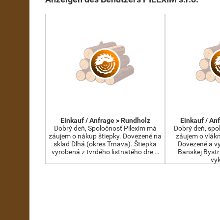
Einkauf / Anfrage > Rundholz
Einkauf / An
Dobrý deň, Spoločnosť Pilexim má
Dobrý deň, spo
záujem o nákup štiepky. Dovezené na
záujem o vlákn
sklad Dlhá (okres Trnava). Štiepka
Dovezené a vy
vyrobená z tvrdého listnatého dre …
Banskej Bystr
vy