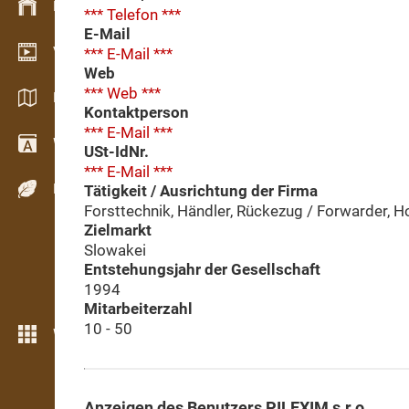
Bestandsmanagement
*** Telefon ***
E-Mail
Video Showroom
*** E-Mail ***
Web
*** Web ***
Kataloge / Broschüren
Kontaktperson
*** E-Mail ***
Wörterbuch
USt-IdNr.
*** E-Mail ***
Holzarten
Tätigkeit / Ausrichtung der Firma
Forsttechnik, Händler, Rückezug / Forwarder, H
Zielmarkt
Slowakei
Entstehungsjahr der Gesellschaft
1994
Mitarbeiterzahl
10 - 50
Weitere Funktionen
Anzeigen des Benutzers PILEXIM s.r.o.