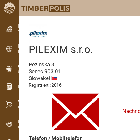
Kleinanzeigen
Textanzeigen
PILEXIM s.r.o.
Kleinanzeigen
Internationale Anzeigen
Pezinská 3
OPTI-TIMB
Senec
903 01
Schnittbilder
Slowakei
Registriert : 2016
Holz-Rechner
WoodProfi
Holzvolumen mit KI
Nachri
Registriergerät
Holzbestandsaufnahme im Gelände
Telefon / Mobiltelefon