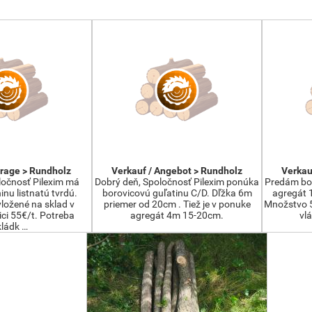
frage > Rundholz
Verkauf / Angebot > Rundholz
Verkau
ločnosť Pilexim má
Dobrý deň, Spoločnosť Pilexim ponúka
Predám bor
inu listnatú tvrdú.
borovicovú guľatinu C/D. Dľžka 6m
agregát 
ložené na sklad v
priemer od 20cm . Tiež je v ponuke
Množstvo 5
ici 55€/t. Potreba
agregát 4m 15-20cm.
vl
kládk …