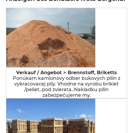
Verkauf / Angebot > Brennstoff, Briketts
Ponúkam kamionovy odber bukových pilín z
vykracovacej pily. Vhodne na vyrobu brikiet
/peliet..pod zvierata..Nakladku pilin
zabezpečujeme my.