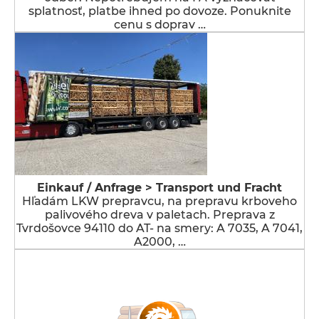
splatnosť, platbe ihned po dovoze. Ponuknite
cenu s doprav …
Einkauf / Anfrage > Transport und Fracht
Hľadám LKW prepravcu, na prepravu krboveho
palivového dreva v paletach. Preprava z
Tvrdošovce 94110 do AT- na smery: A 7035, A 7041,
A2000, …