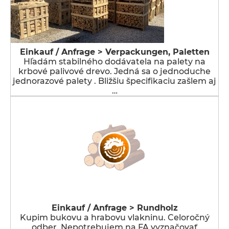
Einkauf / Anfrage > Verpackungen, Paletten
Hľadám stabilného dodávatela na palety na
krbové palivové drevo. Jedná sa o jednoduche
jednorazové palety . Bližšiu špecifikaciu zašlem aj
…
Einkauf / Anfrage > Rundholz
Kupim bukovu a hrabovu vlakninu. Celoročný
odber. Nepotrebujem na FA vyznačovať