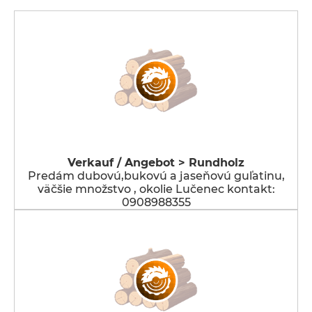
Verkauf / Angebot > Rundholz
Predám dubovú,bukovú a jaseňovú guľatinu,
väčšie množstvo , okolie Lučenec kontakt:
0908988355