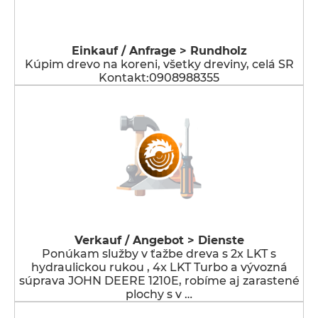
Einkauf / Anfrage > Rundholz
Kúpim drevo na koreni, všetky dreviny, celá SR
Kontakt:0908988355
Verkauf / Angebot > Dienste
Ponúkam služby v ťažbe dreva s 2x LKT s
hydraulickou rukou , 4x LKT Turbo a vývozná
súprava JOHN DEERE 1210E, robíme aj zarastené
plochy s v …