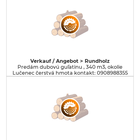
Verkauf / Angebot > Rundholz
Predám dubovú guľatinu , 340 m3, okolie
Lučenec čerstvá hmota kontakt: 0908988355