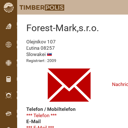
Kleinanzeigen
Forest-Mark,s.r.o.
Textanzeigen
Olejníkov 107
Kleinanzeigen
Ľutina
08257
Internationale Anzeigen
Slowakei
OPTI-TIMB
Registriert : 2009
Schnittbilder
Holz-Rechner
Nachri
WoodProfi
Holzvolumen mit KI
Telefon / Mobiltelefon
Registriergerät
*** Telefon ***
Holzbestandsaufnahme im Gelände
E-Mail
*** E-Mail ***