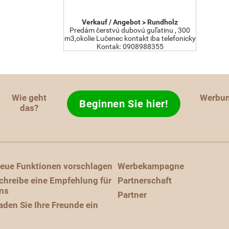
Verkauf / Angebot > Rundholz
Predám čerstvú dubovú guľatinu , 300
m3,okolie Lučenec kontakt iba telefonicky
Kontak: 0908988355
Wie geht
Werbu
Beginnen Sie hier!
das?
eue Funktionen vorschlagen
Werbekampagne
chreibe eine Empfehlung für
Partnerschaft
ns
Partner
aden Sie Ihre Freunde ein