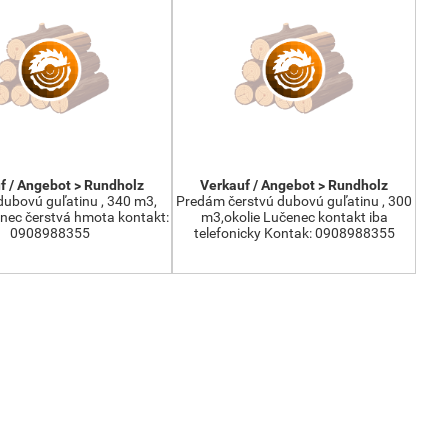
f / Angebot > Rundholz
Verkauf / Angebot > Rundholz
ubovú guľatinu , 340 m3,
Predám čerstvú dubovú guľatinu , 300
enec čerstvá hmota kontakt:
m3,okolie Lučenec kontakt iba
0908988355
telefonicky Kontak: 0908988355