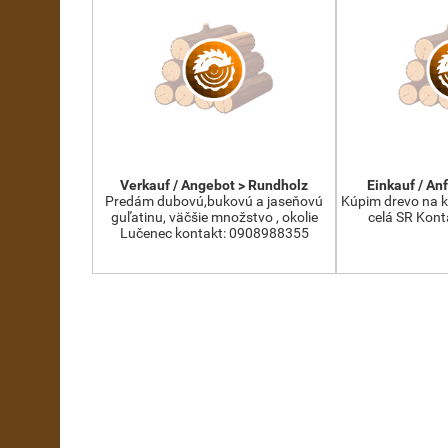
Verkauf / Angebot > Rundholz
Einkauf / An
Predám dubovú,bukovú a jaseňovú
Kúpim drevo na ko
guľatinu, väčšie množstvo , okolie
celá SR Kon
Lučenec kontakt: 0908988355