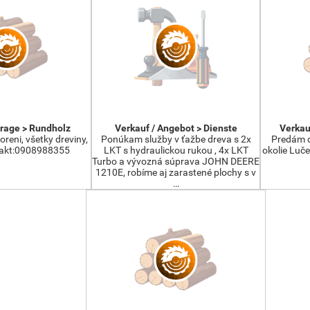
frage > Rundholz
Verkauf / Angebot > Dienste
Verkau
reni, všetky dreviny,
Ponúkam služby v ťažbe dreva s 2x
Predám d
takt:0908988355
LKT s hydraulickou rukou , 4x LKT
okolie Luč
Turbo a vývozná súprava JOHN DEERE
1210E, robíme aj zarastené plochy s v
…