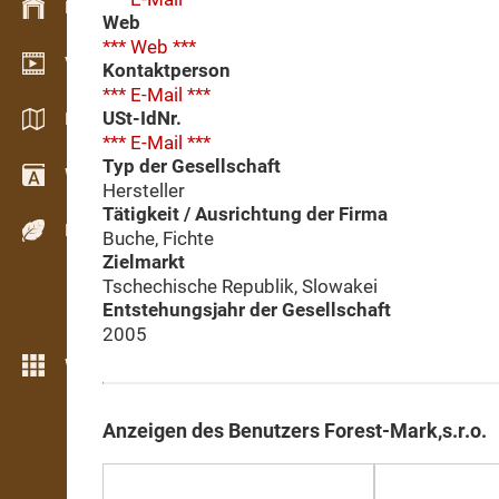
Bestandsmanagement
Web
*** Web ***
Video Showroom
Kontaktperson
*** E-Mail ***
USt-IdNr.
Kataloge / Broschüren
*** E-Mail ***
Typ der Gesellschaft
Wörterbuch
Hersteller
Tätigkeit / Ausrichtung der Firma
Holzarten
Buche, Fichte
Zielmarkt
Tschechische Republik, Slowakei
Entstehungsjahr der Gesellschaft
2005
Weitere Funktionen
Anzeigen des Benutzers Forest-Mark,s.r.o.