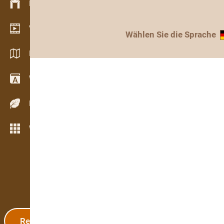
Bestandsmanagement
Video Showroom
Wählen Sie die Sprache
Kataloge / Broschüren
Wörterbuch
Holzarten
Weitere Funktionen
Registrierung