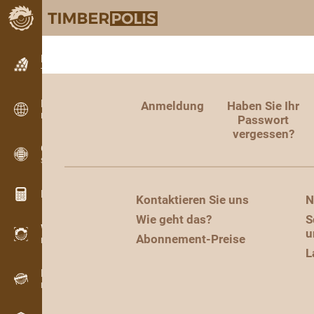
Kleinanzeigen
Textanzeigen
Kleinanzeigen
Anmeldung
Haben Sie Ihr
Internationale Anzeigen
Passwort
vergessen?
OPTI-TIMB
Schnittbilder
Holz-Rechner
Kontaktieren Sie uns
N
Wie geht das?
S
WoodProfi
u
Abonnement-Preise
Holzvolumen mit KI
L
Registriergerät
Holzbestandsaufnahme im Gelände